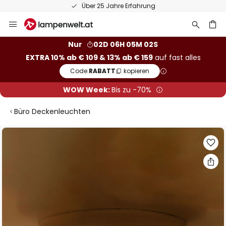
Über 25 Jahre Erfahrung
Zum
Inhalt
springen
he
Nur
02D 06H 05M 01S
EXTRA 10% ab € 109 & 13% ab € 159
auf fast alles
Code:
RABATT
kopieren
WOW Week:
Bis zu -70%
Büro Deckenleuchten
Zum
Ende
der
Bildgalerie
springen