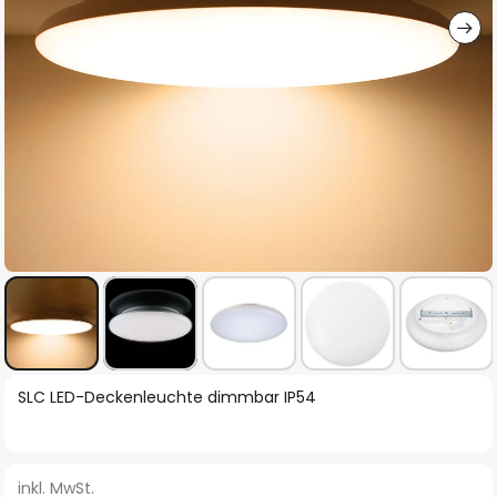
Zum
SLC LED-Deckenleuchte dimmbar IP54
Anfang
der
Bildgalerie
inkl. MwSt.