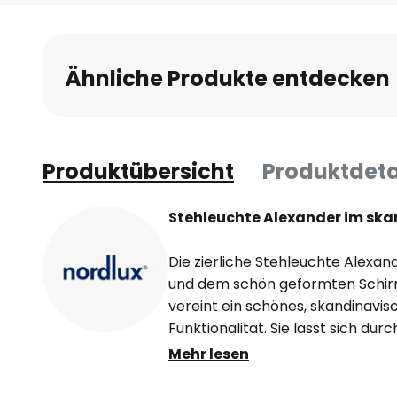
Anfang
der
Bildgalerie
Ähnliche Produkte entdecken
springen
Produktübersicht
Produktdeta
Stehleuchte Alexander im ska
Die zierliche Stehleuchte Alexa
und dem schön geformten Schirm
vereint ein schönes, skandinavis
Funktionalität. Sie lässt sich dur
so dass sie zur perfekten Lesel
Mehr lesen
Fuß, Schirm und der überwiegende
wurden seidenmatt lackiert, ledi