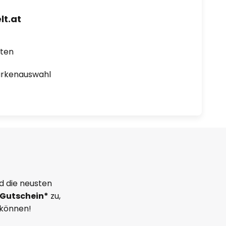
t.at
rten
arkenauswahl
d die neusten
Gutschein*
zu,
 können!