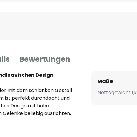
ils
Bewertungen
ndinavischen Design
Maße
nder mit dem schlanken Gestell
Nettogewicht (k
 ist perfekt durchdacht und
ches Design mit hoher
ch Gelenke beliebig ausrichten,
ampe für viele Wohnräume wird.
 Teil des Gestells aus Metall
glich der obere Gestellbereich