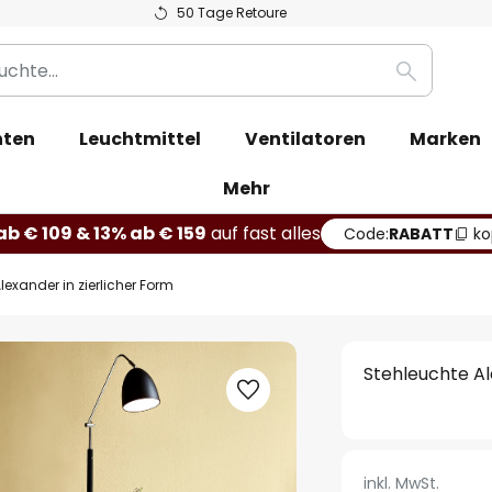
50 Tage Retoure
Suche
hten
Leuchtmittel
Ventilatoren
Marken
Mehr
b € 109 & 13% ab € 159
auf fast alles
Code:
RABATT
ko
lexander in zierlicher Form
Stehleuchte Al
inkl. MwSt.