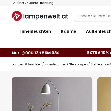
Zum
Über 25 Jahre Erfahrung
Inhalt
Finden
springen
Sie
Ihre
Innenleuchten
Räume
Außenleuc
Leuchte...
EXTRA 10% a
Nur
00D 12H 55M 07S
Lampen & Leuchten
Innenleuchten
Stehlampen
Stehleuchte A
Zum
Ende
der
Bildgalerie
springen