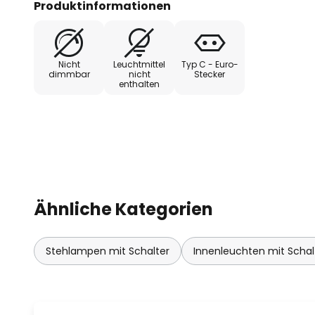
Produktinformationen
wurde verchromt und stellt einen
Gelenk mit Feststellhebel ermögl
Leuchtenarmes, um den Schirm un
Nicht
Leuchtmittel
Typ C - Euro-
auszurichten. Zur komfortablen 
dimmbar
nicht
Stecker
enthalten
wurde der KIippschalter an gut er
integriert.
Ähnliche Kategorien
Stehlampen mit Schalter
Innenleuchten mit Schal