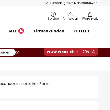
Europas größte Markenauswahl
Service
Anmelden
Warenkorb
SALE
Firmenkunden
OUTLET
WOW Week:
Bis zu -70%
pieren
exander in zierlicher Form