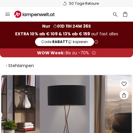
50 Tage Retoure
Zum
Inhalt
springen
he
Nur
01D 11H 24M 36S
EXTRA 10% ab € 109 & 13% ab € 159
auf fast alles
Code:
RABATT
kopieren
WOW Week:
Bis zu -70%
Stehlampen
Zum
Ende
der
Bildgalerie
springen