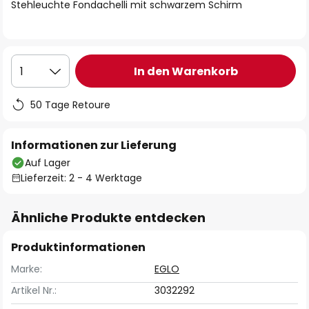
springen
Stehleuchte Fondachelli mit schwarzem Schirm
In den Warenkorb
1
50 Tage Retoure
Informationen zur Lieferung
Auf Lager
Lieferzeit: 2 - 4 Werktage
Ähnliche Produkte entdecken
Produktinformationen
Marke:
EGLO
Artikel Nr.:
3032292