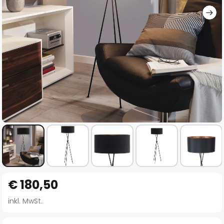
Zum
€ 180,50
Anfang
der
inkl. MwSt.
Bildgalerie