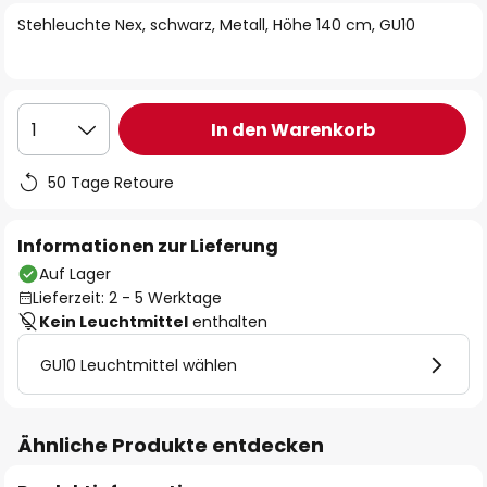
springen
Stehleuchte Nex, schwarz, Metall, Höhe 140 cm, GU10
In den Warenkorb
1
50 Tage Retoure
Informationen zur Lieferung
Auf Lager
Lieferzeit: 2 - 5 Werktage
Kein Leuchtmittel
enthalten
GU10 Leuchtmittel wählen
Ähnliche Produkte entdecken