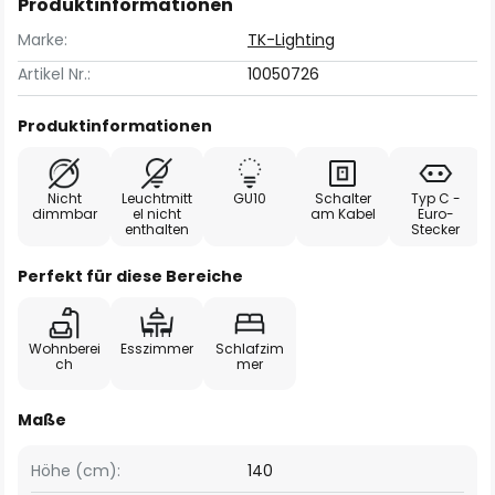
Produktinformationen
Marke:
TK-Lighting
Artikel Nr.:
10050726
Produktinformationen
Nicht
Leuchtmitt
GU10
Schalter
Typ C -
dimmbar
el nicht
am Kabel
Euro-
enthalten
Stecker
Perfekt für diese Bereiche
Wohnberei
Esszimmer
Schlafzim
ch
mer
Maße
Höhe (cm):
140