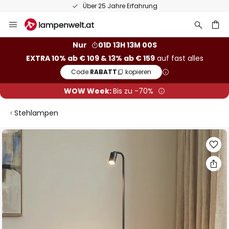
Über 25 Jahre Erfahrung
Zum
Inhalt
springen
he
Nur
01D 13H 12M 59S
EXTRA 10% ab € 109 & 13% ab € 159
auf fast alles
Code:
RABATT
kopieren
WOW Week:
Bis zu -70%
Stehlampen
Zum
Ende
der
Bildgalerie
springen