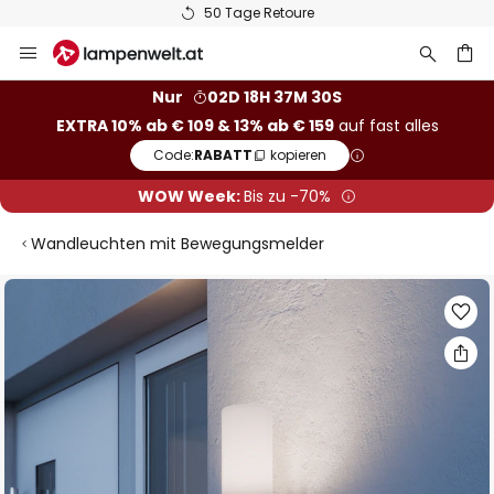
50 Tage Retoure
Zum
Inhalt
springen
he
Nur
02D 18H 37M 29S
EXTRA 10% ab € 109 & 13% ab € 159
auf fast alles
Code:
RABATT
kopieren
WOW Week:
Bis zu -70%
Wandleuchten mit Bewegungsmelder
Zum
Ende
der
Bildgalerie
springen