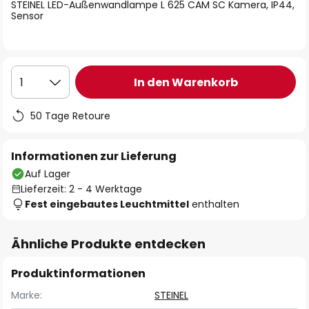
springen
STEINEL LED-Außenwandlampe L 625 CAM SC Kamera, IP44,
Sensor
In den Warenkorb
1
50 Tage Retoure
Informationen zur Lieferung
Auf Lager
Lieferzeit: 2 - 4 Werktage
Fest eingebautes Leuchtmittel
enthalten
Ähnliche Produkte entdecken
Produktinformationen
Marke:
STEINEL