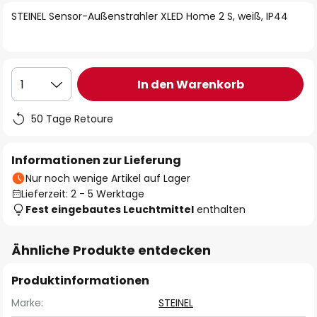
springen
STEINEL Sensor-Außenstrahler XLED Home 2 S, weiß, IP44
In den Warenkorb
1
50 Tage Retoure
Informationen zur Lieferung
Nur noch wenige Artikel auf Lager
Lieferzeit: 2 - 5 Werktage
Fest eingebautes Leuchtmittel
enthalten
Ähnliche Produkte entdecken
Produktinformationen
Marke:
STEINEL