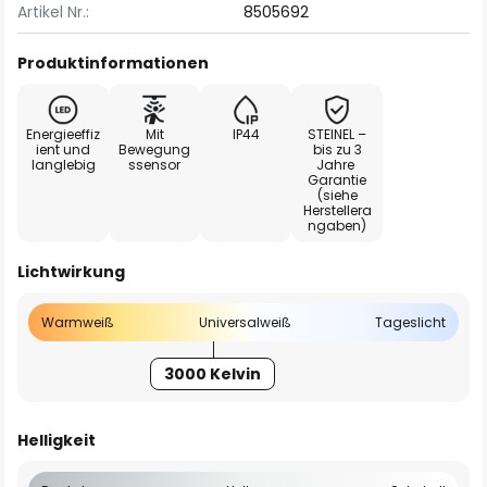
Artikel Nr.:
8505692
Produktinformationen
Energieeffiz
Mit
IP44
STEINEL –
ient und
Bewegung
bis zu 3
langlebig
ssensor
Jahre
Garantie
(siehe
Herstellera
ngaben)
Lichtwirkung
Warmweiß
Universalweiß
Tageslicht
3000 Kelvin
Helligkeit