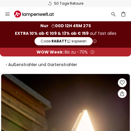
50 Tage Retoure
Zum
Inhalt
springen
he
Nur
00D 12H 45M 27S
EXTRA 10% ab € 109 & 13% ab € 159
auf fast alles
Code:
RABATT
kopieren
WOW Week:
Bis zu -70%
Außenstrahler und Gartenstrahler
Zum
Ende
der
Bildgalerie
springen