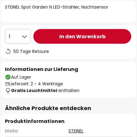
springen
STEINEL Spot Garden N LED-Strahler, Nachtsensor
In den Warenkorb
1
50 Tage Retoure
Informationen zur Lieferung
Auf Lager
Lieferzeit: 2 - 4 Werktage
Gratis Leuchtmittel
enthalten
Ähnliche Produkte entdecken
Produktinformationen
Marke:
STEINEL