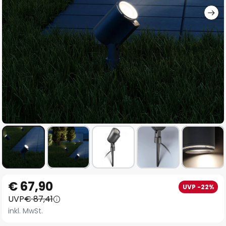
Zum
€ 67,90
UVP -22%
Anfang
UVP
€ 87,41
der
inkl. MwSt.
Bildgalerie