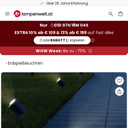
Über 25 Jahre Erfahrung
Zum
Inhalt
springen
he
Nur
01D 07H 18M 03S
EXTRA 10% ab € 109 & 13% ab € 159
auf fast alles
Code:
RABATT
kopieren
WOW Week:
Bis zu -70%
Erdspießleuchten
Zum
Ende
der
Bildgalerie
springen