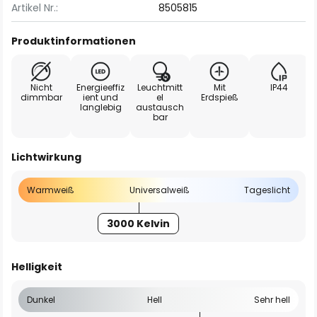
Artikel Nr.:
8505815
Produktinformationen
Nicht
Energieeffiz
Leuchtmitt
Mit
IP44
dimmbar
ient und
el
Erdspieß
langlebig
austausch
bar
Lichtwirkung
Warmweiß
Universalweiß
Tageslicht
3000 Kelvin
Helligkeit
Dunkel
Hell
Sehr hell