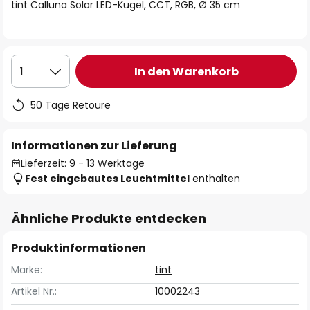
springen
tint Calluna Solar LED-Kugel, CCT, RGB, Ø 35 cm
In den Warenkorb
1
50 Tage Retoure
Informationen zur Lieferung
Lieferzeit: 9 - 13 Werktage
Fest eingebautes Leuchtmittel
enthalten
Ähnliche Produkte entdecken
Produktinformationen
Marke:
tint
Artikel Nr.:
10002243