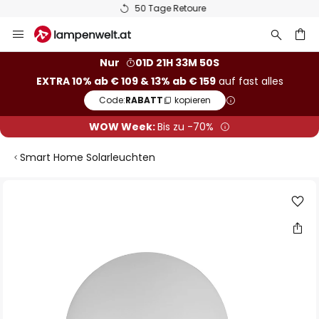
50 Tage Retoure
Zum
Inhalt
springen
he
Nur
01D 21H 33M 50S
EXTRA 10% ab € 109 & 13% ab € 159
auf fast alles
Code:
RABATT
kopieren
WOW Week:
Bis zu -70%
Smart Home Solarleuchten
Zum
Ende
der
Bildgalerie
springen