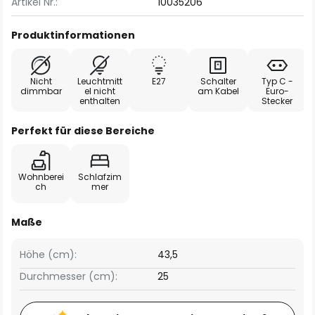
Artikel Nr.:
10035206
Produktinformationen
Nicht
Leuchtmitt
E27
Schalter
Typ C -
dimmbar
el nicht
am Kabel
Euro-
enthalten
Stecker
Perfekt für diese Bereiche
Wohnberei
Schlafzim
ch
mer
Maße
Höhe (cm):
43,5
Durchmesser (cm):
25