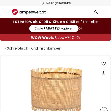
50 Tage Retoure
Zum
Inhalt
springen
he
EXTRA 10% ab € 109 & 13% ab € 159
auf fast alles
Code:
RABATT
kopieren
WOW Week:
Bis zu -70%
Schreibtisch- und Tischlampen
Zum
Ende
der
Bildgalerie
springen