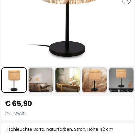
Zum
€ 65,90
Anfang
der
inkl. MwSt.
Bildgalerie
springen
Tischleuchte Borra, naturfarben, Stroh, Höhe 42 cm