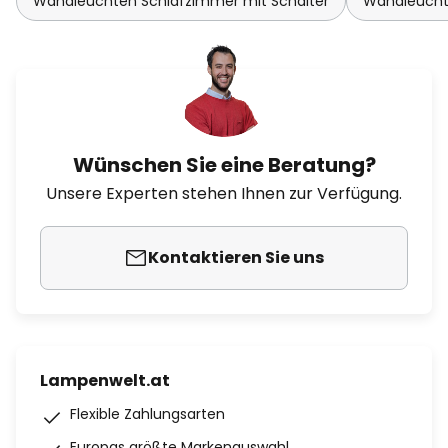
Wandleuchten Schlafzimmer mit Schalter
Wandleucht
Wünschen Sie eine Beratung?
Unsere Experten stehen Ihnen zur Verfügung.
Kontaktieren Sie uns
Lampenwelt.at
Flexible Zahlungsarten
Europas größte Markenauswahl