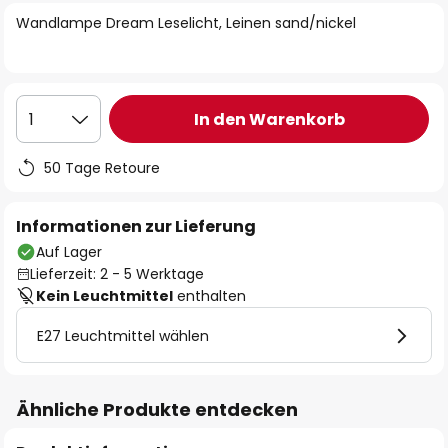
springen
Wandlampe Dream Leselicht, Leinen sand/nickel
In den Warenkorb
1
50 Tage Retoure
Informationen zur Lieferung
Auf Lager
Lieferzeit: 2 - 5 Werktage
Kein Leuchtmittel
enthalten
E27 Leuchtmittel wählen
Ähnliche Produkte entdecken