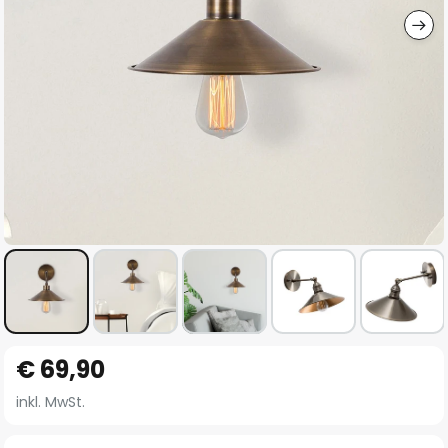
Zum
€ 69,90
Anfang
der
inkl. MwSt.
Bildgalerie