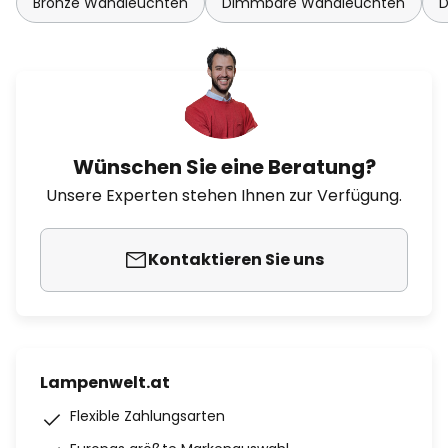
Bronze Wandleuchten
Dimmbare Wandleuchten
D
Wünschen Sie eine Beratung?
Unsere Experten stehen Ihnen zur Verfügung.
Kontaktieren Sie uns
Lampenwelt.at
Flexible Zahlungsarten