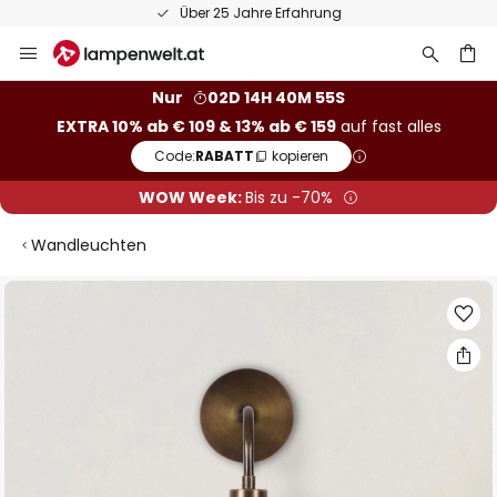
Über 25 Jahre Erfahrung
Zum
Inhalt
springen
he
Nur
02D 14H 40M 54S
EXTRA 10% ab € 109 & 13% ab € 159
auf fast alles
Code:
RABATT
kopieren
WOW Week:
Bis zu -70%
Wandleuchten
Zum
Ende
der
Bildgalerie
springen