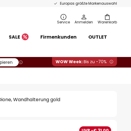
Europas größte Markenauswahl
Service
Anmelden
Warenkorb
SALE
Firmenkunden
OUTLET
WOW Week:
Bis zu -70%
pieren
ione, Wandhalterung gold
UVP -€ 31,00