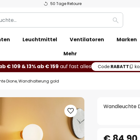
50 Tage Retoure
Suche
hten
Leuchtmittel
Ventilatoren
Marken
Mehr
b € 109 & 13% ab € 159
auf fast alles
Code:
RABATT
ko
te Dione, Wandhalterung gold
Wandleuchte D
€ 84,90