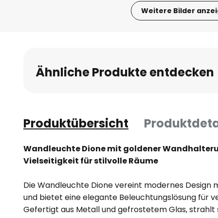
Weitere Bilder anze
Zum
Anfang
der
Bildgalerie
Ähnliche Produkte entdecken
springen
Produktübersicht
Produktdeta
Wandleuchte Dione mit goldener Wandhalteru
Vielseitigkeit für stilvolle Räume
Die Wandleuchte Dione vereint modernes Design m
und bietet eine elegante Beleuchtungslösung für 
Gefertigt aus Metall und gefrostetem Glas, strahlt