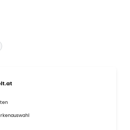
t.at
rten
arkenauswahl