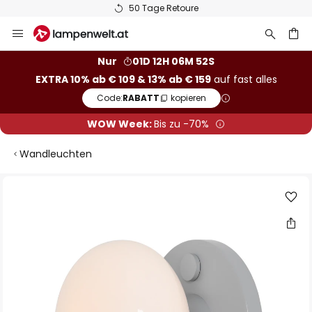
50 Tage Retoure
Zum
Inhalt
springen
he
Nur
01D 12H 06M 52S
EXTRA 10% ab € 109 & 13% ab € 159
auf fast alles
Code:
RABATT
kopieren
WOW Week:
Bis zu -70%
Wandleuchten
Zum
Ende
der
Bildgalerie
springen