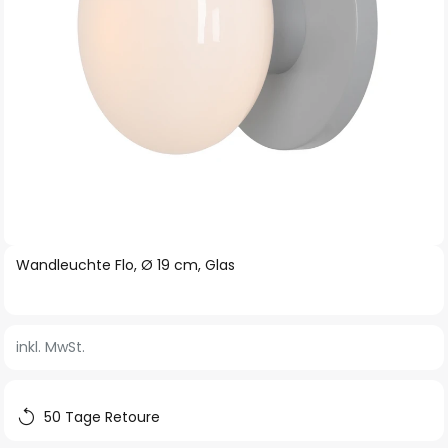
Zum
Wandleuchte Flo, Ø 19 cm, Glas
Anfang
der
Bildgalerie
inkl. MwSt.
springen
50 Tage Retoure