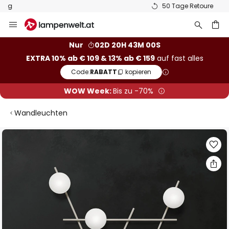
50 Tage Retoure
Zum
Inhalt
springen
he
Nur
02D 20H 43M 00S
EXTRA 10% ab € 109 & 13% ab € 159
auf fast alles
Code:
RABATT
kopieren
WOW Week:
Bis zu -70%
Wandleuchten
Zum
Ende
der
Bildgalerie
springen