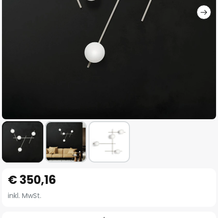
Zum
€ 350,16
Anfang
der
inkl. MwSt.
Bildgalerie