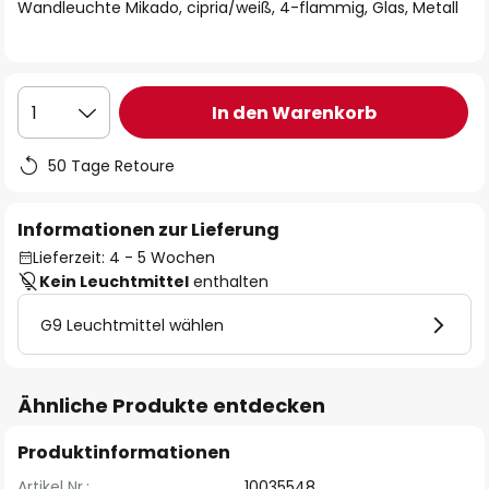
springen
Wandleuchte Mikado, cipria/weiß, 4-flammig, Glas, Metall
In den Warenkorb
1
50 Tage Retoure
Informationen zur Lieferung
Lieferzeit: 4 - 5 Wochen
Kein Leuchtmittel
enthalten
G9 Leuchtmittel wählen
Ähnliche Produkte entdecken
Produktinformationen
Artikel Nr.:
10035548