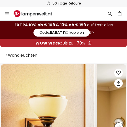
50 Tage Retoure
Zum
Inhalt
springen
he
EXTRA 10% ab € 109 & 13% ab € 159
auf fast alles
Code:
RABATT
kopieren
WOW Week:
Bis zu -70%
Wandleuchten
Zum
Ende
der
Bildgalerie
springen