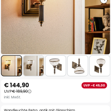
Zum
€ 144,90
UVP -€ 45,00
Anfang
UVP
€ 189,90
der
inkl. MwSt.
Bildgalerie
springen
Wandleuchte Petro, antik mit Glasschirm