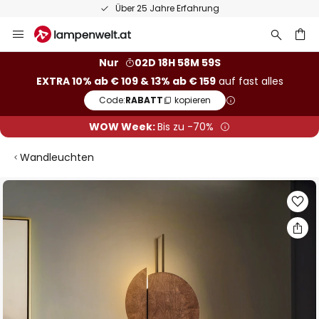
Über 25 Jahre Erfahrung
Zum
Inhalt
springen
he
Nur
02D 18H 58M 58S
EXTRA 10% ab € 109 & 13% ab € 159
auf fast alles
Code:
RABATT
kopieren
WOW Week:
Bis zu -70%
Wandleuchten
Zum
Ende
der
Bildgalerie
springen