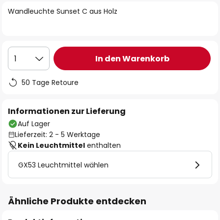
springen
Wandleuchte Sunset C aus Holz
In den Warenkorb
1
50 Tage Retoure
Informationen zur Lieferung
Auf Lager
Lieferzeit: 2 - 5 Werktage
Kein Leuchtmittel
enthalten
GX53 Leuchtmittel wählen
Ähnliche Produkte entdecken