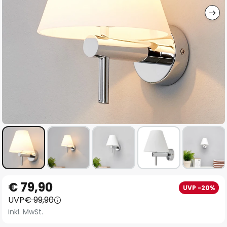
Zum
€ 79,90
UVP -20%
Anfang
UVP
€ 99,90
der
inkl. MwSt.
Bildgalerie