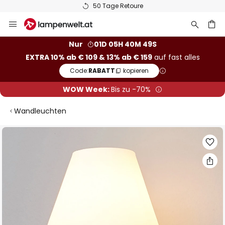
50 Tage Retoure
Zum
Inhalt
springen
he
Nur
01D 05H 40M 48S
EXTRA 10% ab € 109 & 13% ab € 159
auf fast alles
Code:
RABATT
kopieren
WOW Week:
Bis zu -70%
Wandleuchten
Zum
Ende
der
Bildgalerie
springen