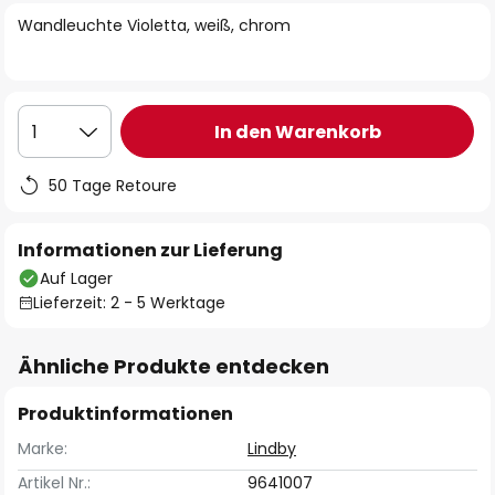
springen
Wandleuchte Violetta, weiß, chrom
In den Warenkorb
1
50 Tage Retoure
Informationen zur Lieferung
Auf Lager
Lieferzeit: 2 - 5 Werktage
Ähnliche Produkte entdecken
Produktinformationen
Marke:
Lindby
Artikel Nr.:
9641007