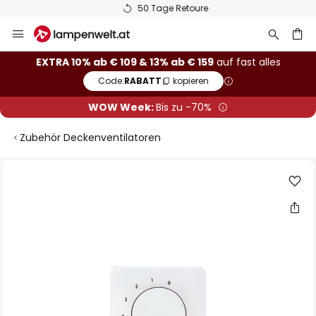
50 Tage Retoure
Zum
Inhalt
springen
he
EXTRA 10% ab € 109 & 13% ab € 159
auf fast alles
Code:
RABATT
kopieren
WOW Week:
Bis zu -70%
Zubehör Deckenventilatoren
Zum
Ende
der
Bildgalerie
springen