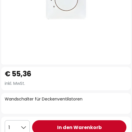
Zum
€ 55,36
Anfang
der
inkl. MwSt.
Bildgalerie
springen
Wandschalter für Deckenventilatoren
In den Warenkorb
1