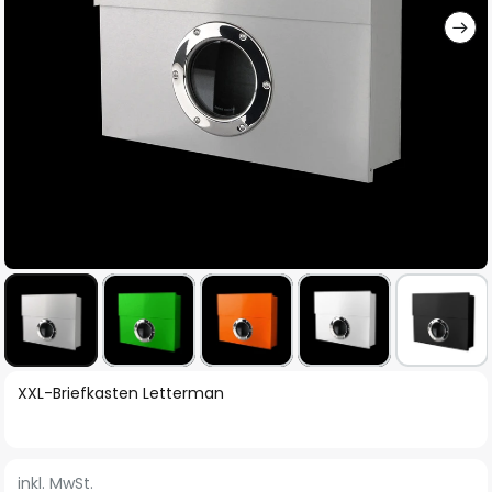
Zum
XXL-Briefkasten Letterman
Anfang
der
Bildgalerie
inkl. MwSt.