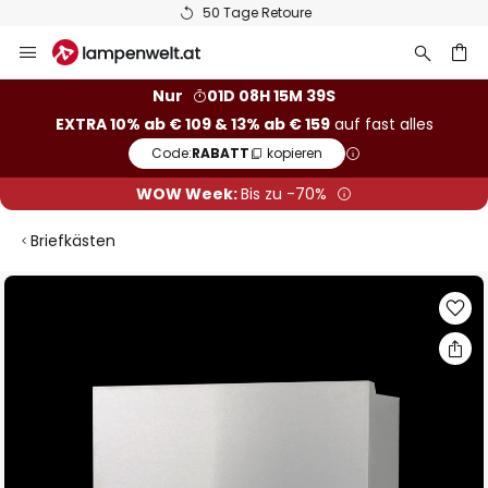
50 Tage Retoure
Zum
Inhalt
springen
he
Nur
01D 08H 15M 39S
EXTRA 10% ab € 109 & 13% ab € 159
auf fast alles
Code:
RABATT
kopieren
WOW Week:
Bis zu -70%
Briefkästen
Zum
Ende
der
Bildgalerie
springen