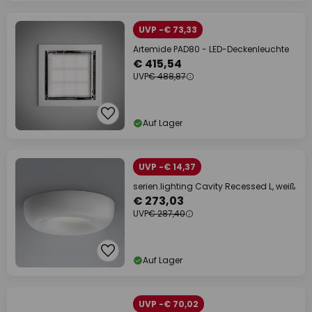
UVP -€ 73,33
Artemide PAD80 - LED-Deckenleuchte
€ 415,54
UVP
€ 488,87
Auf Lager
UVP -€ 14,37
serien.lighting Cavity Recessed L, weiß
€ 273,03
UVP
€ 287,40
Auf Lager
UVP -€ 70,02