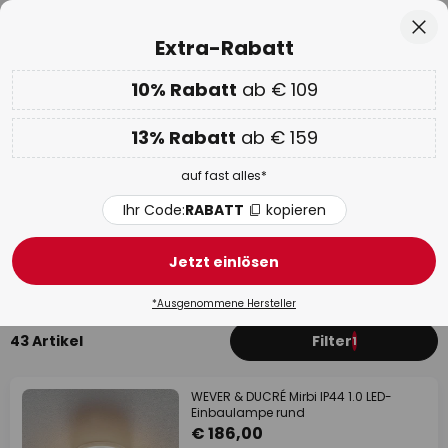
50 Tage Retoure
Zum
Sch
Extra-Rabatt
Inhalt
springen
he
10% Rabatt
ab € 109
Nur
02D 07H 54M 13S
EXTRA 10% ab € 109 & 13% ab € 159
auf fast alles
13% Rabatt
ab € 159
Code:
RABATT
kopieren
auf fast alles*
WOW Week:
Bis zu -70%
Ihr Code:
RABATT
kopieren
Design Einbaustrahler, Downlights
Jetzt einlösen
Deckeneinbaustrahler
LED Einbaustrahler
Hochvolt 
*Ausgenommene Hersteller
43 Artikel
Filter
1
WEVER & DUCRÉ Mirbi IP44 1.0 LED-
Einbaulampe rund
€ 186,00