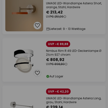
UMAGE LED-Wandlampe Asteria Short,
orange, Stahl, Hardwire
€ 213,42
UVP
€ 251,09
Lieferzeit: 9 - 13 Werktage
UVP -€ 89,88
Nimbus Rim R 49 LED-Deckenlampe Ø
21cm 927 chrom
€ 808,92
UVP
€ 898,80
Auf Lager
UVP -€ 42,20
UMAGE LED-Wandlampe Asteria Long,
grau, Stahl, Hardwire
€ 239,14