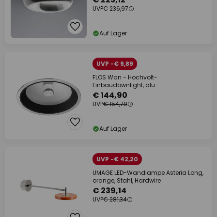
UVP
€ 236,97
Auf Lager
UVP -€ 9,89
FLOS Wan - Hochvolt-
Einbaudownlight, alu
€ 144,90
UVP
€ 154,79
Auf Lager
UVP -€ 42,20
UMAGE LED-Wandlampe Asteria Long,
orange, Stahl, Hardwire
€ 239,14
UVP
€ 281,34