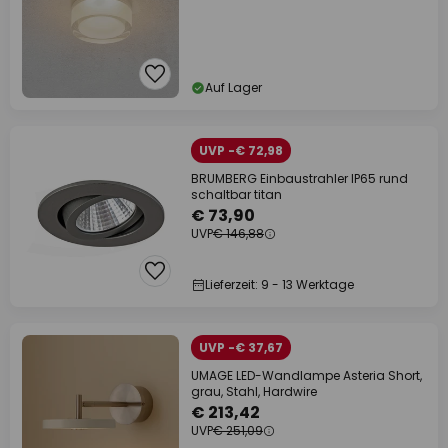
Auf Lager
UVP -€ 72,98
BRUMBERG Einbaustrahler IP65 rund
schaltbar titan
€ 73,90
UVP
€ 146,88
Lieferzeit: 9 - 13 Werktage
UVP -€ 37,67
UMAGE LED-Wandlampe Asteria Short,
grau, Stahl, Hardwire
€ 213,42
UVP
€ 251,09