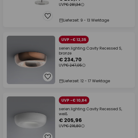
UVP
€ 281,34
Lieferzeit: 9 - 13 Werktage
UVP -€ 12,35
serien.lighting Cavity Recessed S,
bronze
€ 234,70
UVP
€ 247,05
Lieferzeit: 12 - 17 Werktage
UVP -€ 10,84
serien.lighting Cavity Recessed S,
weiß
€ 205,96
UVP
€ 216,80