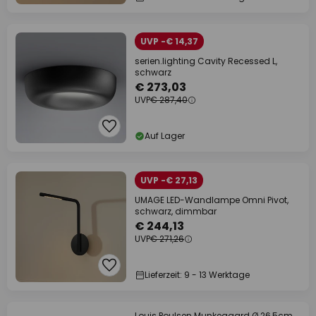
UVP -€ 14,37
serien.lighting Cavity Recessed L,
schwarz
€ 273,03
UVP
€ 287,40
Auf Lager
UVP -€ 27,13
UMAGE LED-Wandlampe Omni Pivot,
schwarz, dimmbar
€ 244,13
UVP
€ 271,26
Lieferzeit: 9 - 13 Werktage
Louis Poulsen Munkegaard Ø 26,5cm