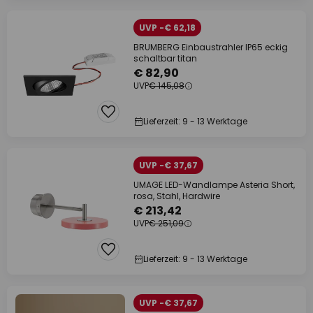
UVP -€ 62,18
BRUMBERG Einbaustrahler IP65 eckig
schaltbar titan
€ 82,90
UVP
€ 145,08
Lieferzeit: 9 - 13 Werktage
UVP -€ 37,67
UMAGE LED-Wandlampe Asteria Short,
rosa, Stahl, Hardwire
€ 213,42
UVP
€ 251,09
Lieferzeit: 9 - 13 Werktage
UVP -€ 37,67