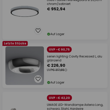
chrom/satiniert
€ 952,94
Auf Lager
Letzte Stücke
UVP -€ 90,75
serien.lighting Cavity Recessed L, alu
glänzend
€ 226,90
UVP
€ 317,65
Auf Lager
UVP -€ 42,20
UMAGE LED-Wandlampe Asteria Long,
schwarz, Stahl, Hardwire