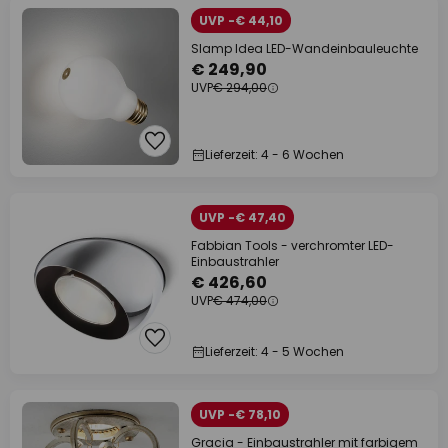
UVP -€ 44,10
Slamp Idea LED-Wandeinbauleuchte
€ 249,90
UVP
€ 294,00
Lieferzeit: 4 - 6 Wochen
UVP -€ 47,40
Fabbian Tools - verchromter LED-
Einbaustrahler
€ 426,60
UVP
€ 474,00
Lieferzeit: 4 - 5 Wochen
UVP -€ 78,10
Gracia - Einbaustrahler mit farbigem