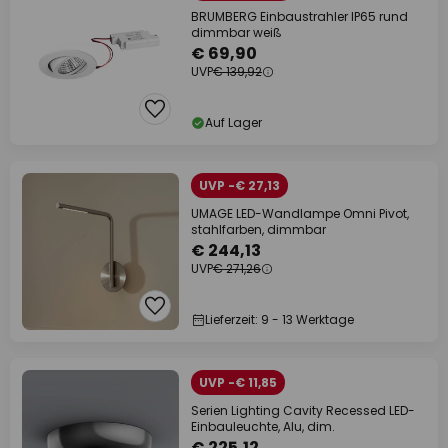
BRUMBERG Einbaustrahler IP65 rund
dimmbar weiß
€ 69,90
UVP
€ 139,92
Auf Lager
UVP -€ 27,13
UMAGE LED-Wandlampe Omni Pivot,
stahlfarben, dimmbar
€ 244,13
UVP
€ 271,26
Lieferzeit: 9 - 13 Werktage
UVP -€ 11,85
Serien Lighting Cavity Recessed LED-
Einbauleuchte, Alu, dim.
€ 225,12