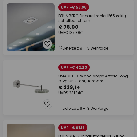
UVP -€ 58,98
BRUMBERG Einbaustrahler IP65 eckig
schaltbar chrom
€ 78,90
UVP
€ 137,88
Lieferzeit: 9 - 13 Werktage
UVP -€ 42,20
UMAGE LED-Wandlampe Asteria Long,
olivgrün, Stahl, Hardwire
€ 239,14
UVP
€ 281,34
Lieferzeit: 9 - 13 Werktage
UVP -€ 61,18
BRUMBERG Einbaustrahler IP65 rund