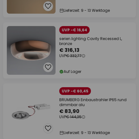
Lieferzeit: 9 - 13 Werktage
UVP -€ 16,64
serien.lighting Cavity Recessed L,
bronze
€ 316,13
UVP
€ 332,77
Auf Lager
UVP -€ 60,45
BRUMBERG Einbaustrahler IP65 rund
dimmbar alu
€ 83,90
UVP
€ 144,35
Lieferzeit: 9 - 13 Werktage