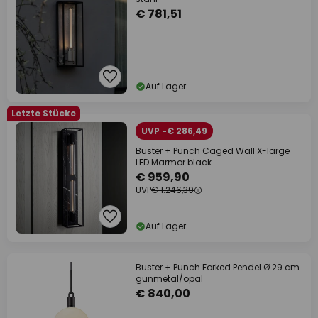
€ 781,51
Auf Lager
Letzte Stücke
UVP -€ 286,49
Buster + Punch Caged Wall X-large
LED Marmor black
€ 959,90
UVP
€ 1.246,39
Auf Lager
Buster + Punch Forked Pendel Ø 29 cm
gunmetal/opal
€ 840,00