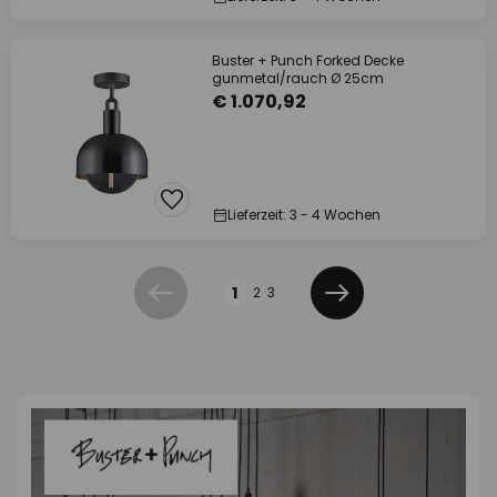
Buster + Punch Forked Decke
gunmetal/rauch Ø 25cm
€ 1.070,92
Lieferzeit: 3 - 4 Wochen
Seite
1
2
3
Zurück
Weiter