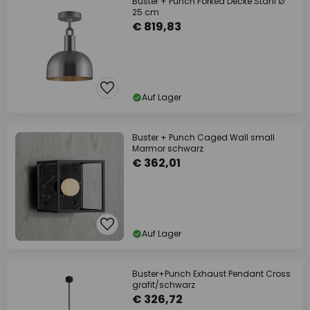
Buster + Punch Forked Decke Stahl Ø
25 cm
€ 819,83
Auf Lager
Buster + Punch Caged Wall small
Marmor schwarz
€ 362,01
Auf Lager
Buster+Punch Exhaust Pendant Cross
grafit/schwarz
€ 326,72