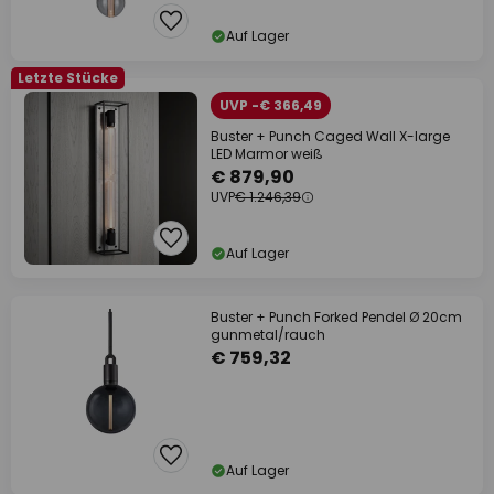
Auf Lager
Letzte Stücke
UVP -€ 366,49
Buster + Punch Caged Wall X-large
LED Marmor weiß
€ 879,90
UVP
€ 1.246,39
Auf Lager
Buster + Punch Forked Pendel Ø 20cm
gunmetal/rauch
€ 759,32
Auf Lager