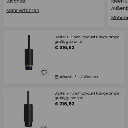
Lucande.
Ideen u
Außenb
Mehr erfahren
Mehr e
Buster + Punch Exhaust Hängelampe
grafit/gebrannt
€ 316,63
Lieferzeit: 3 - 4 Wochen
Buster + Punch Exhaust Hängelampe
grafit/gunmetal
€ 316,63