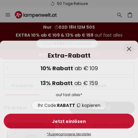
50 Tage Retoure
Zum
Sch
Extra-Rabatt
Inhalt
springen
he
10% Rabatt
ab € 109
Nur
02D 18H 12M 49S
EXTRA 10% ab € 109 & 13% ab € 159
auf fast alles
13% Rabatt
ab € 159
Code:
RABATT
kopieren
auf fast alles*
WOW Week:
Bis zu -70%
Ihr Code:
RABATT
kopieren
Buster + Punch
Jetzt einlösen
Produkte
Mehr über Buster + Punch
*Ausgenommene Hersteller
175 Artikel
Filter
Buster + Punch Caged Wet Large IP44
messing
€ 781,51