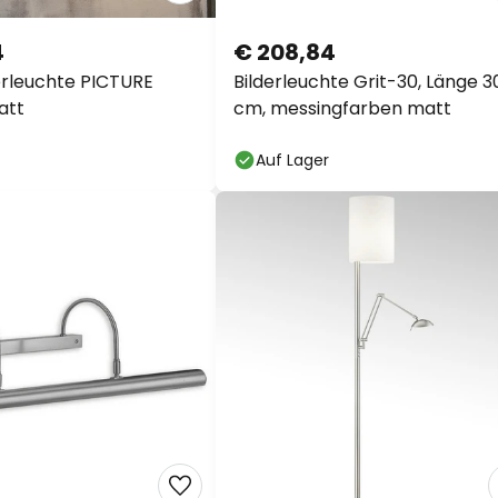
4
€ 208,84
erleuchte PICTURE
Bilderleuchte Grit-30, Länge 3
att
cm, messingfarben matt
Auf Lager