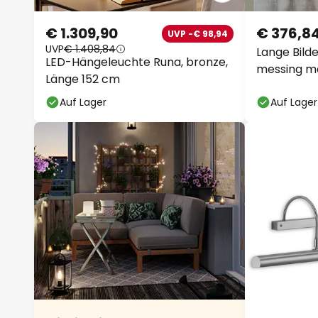
€ 1.309,90
€ 376,8
UVP -€ 98,94
UVP
€ 1.408,84
Lange Bild
LED-Hängeleuchte Runa, bronze,
messing m
Länge 152 cm
Auf Lager
Auf Lager