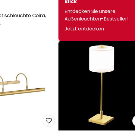
Blick
Entdecken Sie unsere
btischleuchte Coira,
Außenleuchten-Bestseller!
t
Jetzt entdecken