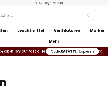
50 Tage Retoure
Suche
hten
Leuchtmittel
Ventilatoren
Marken
Mehr
% ab € 159
auf fast alles
Code:
RABATT
kopieren
in