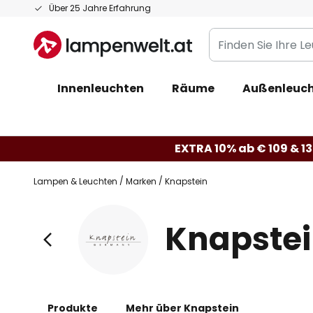
Zum
Über 25 Jahre Erfahrung
Inhalt
Finden
springen
Sie
Ihre
Innenleuchten
Räume
Außenleuc
Leuchte...
EXTRA 10% ab € 109 & 13
Lampen & Leuchten
Marken
Knapstein
Knapste
Produkte
Mehr über Knapstein