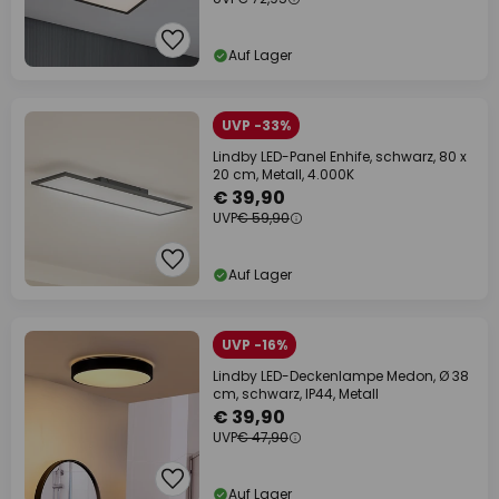
Auf Lager
UVP -33%
Lindby LED-Panel Enhife, schwarz, 80 x
20 cm, Metall, 4.000K
€ 39,90
UVP
€ 59,90
Auf Lager
UVP -16%
Lindby LED-Deckenlampe Medon, Ø 38
cm, schwarz, IP44, Metall
€ 39,90
UVP
€ 47,90
Auf Lager