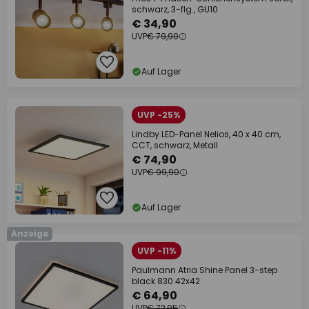
schwarz, 3-flg., GU10
€ 34,90
UVP
€ 79,90
Auf Lager
UVP -25%
Lindby LED-Panel Nelios, 40 x 40 cm,
CCT, schwarz, Metall
€ 74,90
UVP
€ 99,90
Auf Lager
Anzeige
UVP -11%
Paulmann Atria Shine Panel 3-step
black 830 42x42
€ 64,90
UVP
€ 72,95