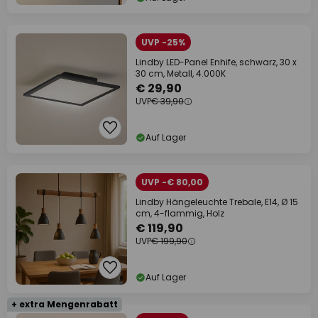
UVP -25%
Lindby LED-Panel Enhife, schwarz, 30 x
30 cm, Metall, 4.000K
€ 29,90
UVP
€ 39,90
Auf Lager
UVP -€ 80,00
Lindby Hängeleuchte Trebale, E14, Ø 15
cm, 4-flammig, Holz
€ 119,90
UVP
€ 199,90
Auf Lager
+ extra Mengenrabatt