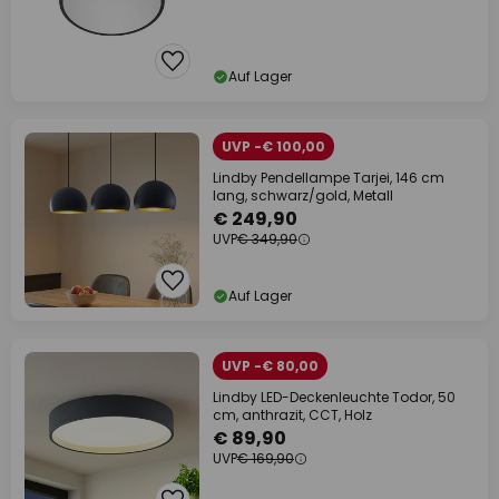
Auf Lager
UVP -€ 100,00
Lindby Pendellampe Tarjei, 146 cm
lang, schwarz/gold, Metall
€ 249,90
UVP
€ 349,90
Auf Lager
UVP -€ 80,00
Lindby LED-Deckenleuchte Todor, 50
cm, anthrazit, CCT, Holz
€ 89,90
UVP
€ 169,90