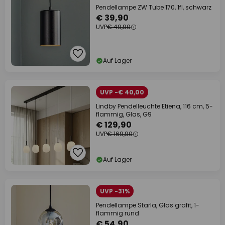
Pendellampe ZW Tube 170, 1fl, schwarz
€ 39,90
UVP
€ 49,90
Auf Lager
UVP -€ 40,00
Lindby Pendelleuchte Etiena, 116 cm, 5-
flammig, Glas, G9
€ 129,90
UVP
€ 169,90
Auf Lager
UVP -31%
Pendellampe Starla, Glas grafit, 1-
flammig rund
€ 54,90