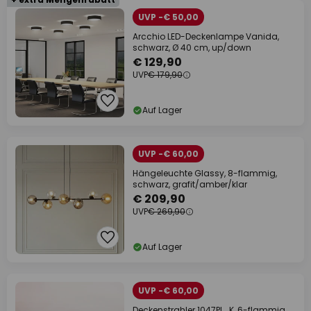
UVP -€ 50,00
Arcchio LED-Deckenlampe Vanida,
schwarz, Ø 40 cm, up/down
€ 129,90
UVP
€ 179,90
Auf Lager
UVP -€ 60,00
Hängeleuchte Glassy, 8-flammig,
schwarz, grafit/amber/klar
€ 209,90
UVP
€ 269,90
Auf Lager
UVP -€ 60,00
Deckenstrahler 1047PL_K, 6-flammig,