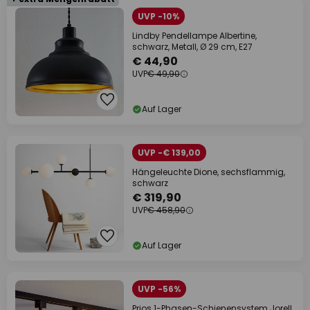
UVP -10%
Lindby Pendellampe Albertine,
schwarz, Metall, Ø 29 cm, E27
€ 44,90
UVP
€ 49,90
Auf Lager
UVP -€ 139,00
Hängeleuchte Dione, sechsflammig,
schwarz
€ 319,90
UVP
€ 458,90
Auf Lager
UVP -56%
Prios 1-Phasen-Schienensystem Jorell,