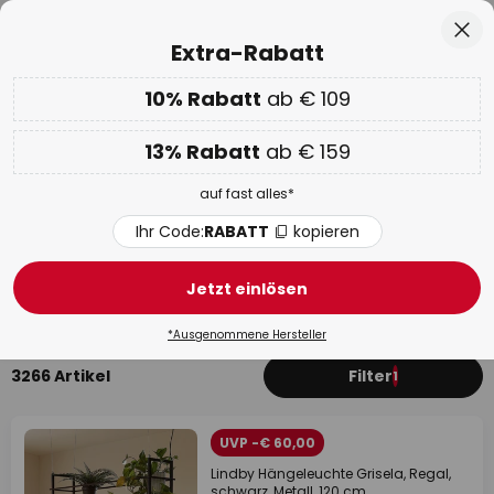
50 Tage Retoure
Zum
Sch
Extra-Rabatt
Inhalt
springen
he
10% Rabatt
ab € 109
Nur
00D 16H 53M 41S
EXTRA 10% ab € 109 & 13% ab € 159
auf fast alles
13% Rabatt
ab € 159
Code:
RABATT
kopieren
auf fast alles*
WOW Week:
Bis zu -70%
Ihr Code:
RABATT
kopieren
Schwarze Küchenlampen
Jetzt einlösen
Deckenleuchten
Unterbauleuchten
Hängeleuchte
*Ausgenommene Hersteller
3266 Artikel
Filter
1
UVP -€ 60,00
Lindby Hängeleuchte Grisela, Regal,
schwarz, Metall, 120 cm