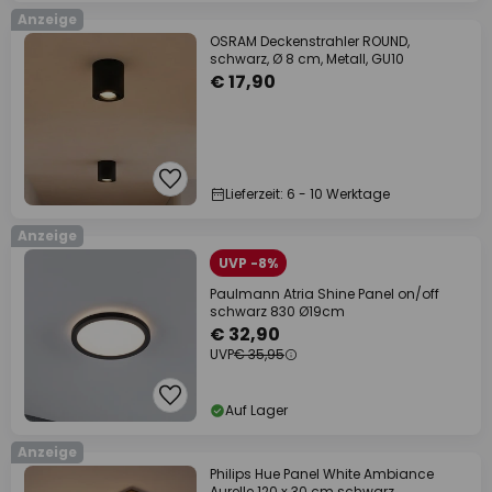
Anzeige
OSRAM Deckenstrahler ROUND,
schwarz, Ø 8 cm, Metall, GU10
€ 17,90
Lieferzeit: 6 - 10 Werktage
Anzeige
UVP -8%
Paulmann Atria Shine Panel on/off
schwarz 830 Ø19cm
€ 32,90
UVP
€ 35,95
Auf Lager
Anzeige
Philips Hue Panel White Ambiance
Aurelle 120 x 30 cm schwarz