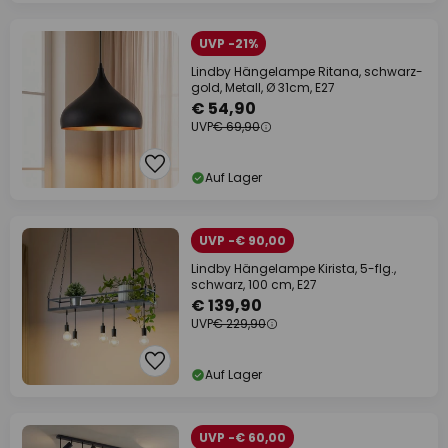
UVP -21%
Lindby Hängelampe Ritana, schwarz-
gold, Metall, Ø 31cm, E27
€ 54,90
UVP
€ 69,90
Auf Lager
UVP -€ 90,00
Lindby Hängelampe Kirista, 5-flg.,
schwarz, 100 cm, E27
€ 139,90
UVP
€ 229,90
Auf Lager
UVP -€ 60,00