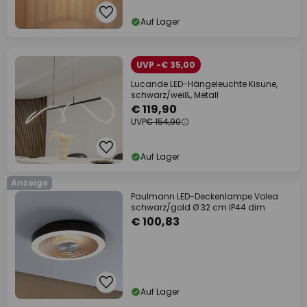
Auf Lager
UVP -€ 35,00
Lucande LED-Hängeleuchte Kisune,
schwarz/weiß, Metall
€ 119,90
UVP
€ 154,90
Auf Lager
Anzeige
Paulmann LED-Deckenlampe Volea
schwarz/gold Ø 32 cm IP44 dim
€ 100,83
Auf Lager