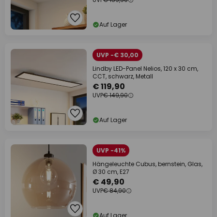
Auf Lager
UVP -€ 30,00
Lindby LED-Panel Nelios, 120 x 30 cm,
CCT, schwarz, Metall
€ 119,90
UVP
€ 149,90
Auf Lager
UVP -41%
Hängeleuchte Cubus, bernstein, Glas,
Ø 30 cm, E27
€ 49,90
UVP
€ 84,90
Auf Lager