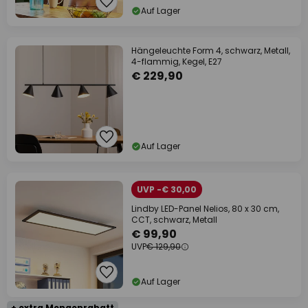
Auf Lager
Hängeleuchte Form 4, schwarz, Metall,
4-flammig, Kegel, E27
€ 229,90
Auf Lager
UVP -€ 30,00
Lindby LED-Panel Nelios, 80 x 30 cm,
CCT, schwarz, Metall
€ 99,90
UVP
€ 129,90
Auf Lager
+ extra Mengenrabatt