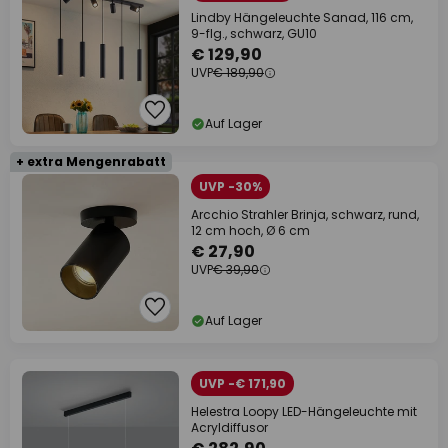
Lindby Hängeleuchte Sanad, 116 cm,
9-flg., schwarz, GU10
€ 129,90
UVP
€ 189,90
Auf Lager
+ extra Mengenrabatt
UVP -30%
Arcchio Strahler Brinja, schwarz, rund,
12 cm hoch, Ø 6 cm
€ 27,90
UVP
€ 39,90
Auf Lager
UVP -€ 171,90
Helestra Loopy LED-Hängeleuchte mit
Acryldiffusor