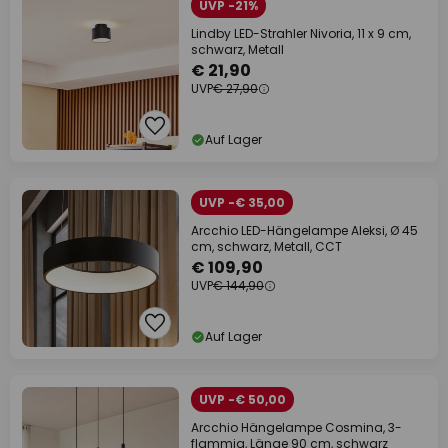
UVP -21%
Lindby LED-Strahler Nivoria, 11 x 9 cm,
schwarz, Metall
€ 21,90
UVP
€ 27,90
Auf Lager
UVP -€ 35,00
Arcchio LED-Hängelampe Aleksi, Ø 45
cm, schwarz, Metall, CCT
€ 109,90
UVP
€ 144,90
Auf Lager
UVP -€ 50,00
Arcchio Hängelampe Cosmina, 3-
flammig, Länge 90 cm, schwarz