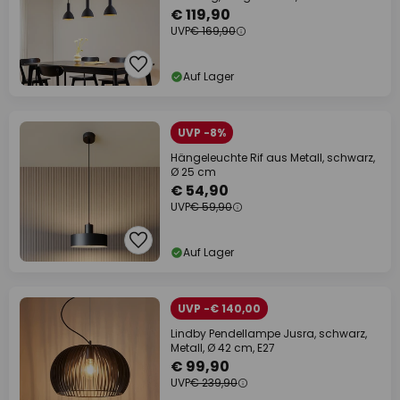
€ 119,90
UVP
€ 169,90
Auf Lager
UVP -8%
Hängeleuchte Rif aus Metall, schwarz,
Ø 25 cm
€ 54,90
UVP
€ 59,90
Auf Lager
UVP -€ 140,00
Lindby Pendellampe Jusra, schwarz,
Metall, Ø 42 cm, E27
€ 99,90
UVP
€ 239,90