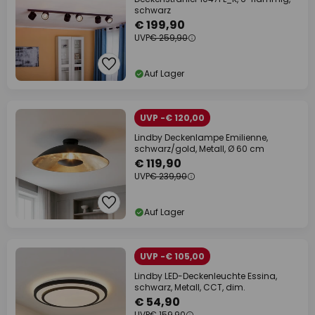
schwarz
€ 199,90
UVP
€ 259,90
Auf Lager
UVP -€ 120,00
Lindby Deckenlampe Emilienne,
schwarz/gold, Metall, Ø 60 cm
€ 119,90
UVP
€ 239,90
Auf Lager
UVP -€ 105,00
Lindby LED-Deckenleuchte Essina,
schwarz, Metall, CCT, dim.
€ 54,90
UVP
€ 159,90