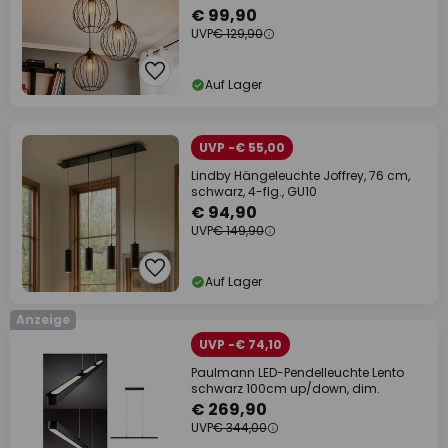
€ 99,90
UVP
€ 129,90
Auf Lager
UVP -€ 55,00
Lindby Hängeleuchte Joffrey, 76 cm,
schwarz, 4-flg., GU10
€ 94,90
UVP
€ 149,90
Auf Lager
Anzeige
UVP -€ 74,10
Paulmann LED-Pendelleuchte Lento
schwarz 100cm up/down, dim.
€ 269,90
UVP
€ 344,00