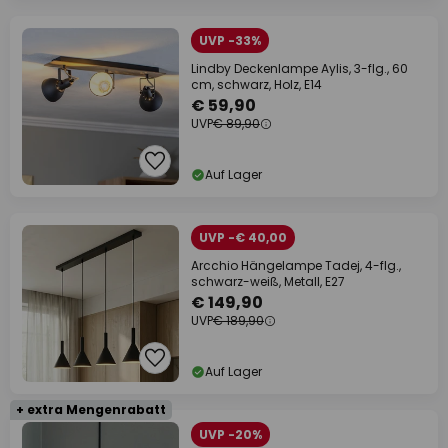
UVP -33%
Lindby Deckenlampe Aylis, 3-flg., 60
cm, schwarz, Holz, E14
€ 59,90
UVP
€ 89,90
Auf Lager
UVP -€ 40,00
Arcchio Hängelampe Tadej, 4-flg.,
schwarz-weiß, Metall, E27
€ 149,90
UVP
€ 189,90
Auf Lager
+ extra Mengenrabatt
UVP -20%