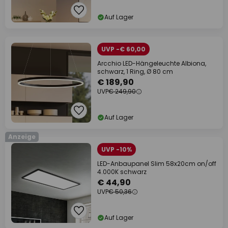
Auf Lager
UVP -€ 60,00
Arcchio LED-Hängeleuchte Albiona,
schwarz, 1 Ring, Ø 80 cm
€ 189,90
UVP
€ 249,90
Auf Lager
Anzeige
UVP -10%
LED-Anbaupanel Slim 58x20cm on/off
4.000K schwarz
€ 44,90
UVP
€ 50,36
Auf Lager