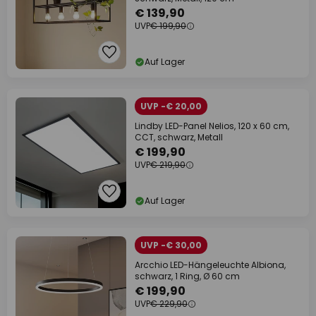
€ 139,90
UVP
€ 199,90
Auf Lager
UVP -€ 20,00
Lindby LED-Panel Nelios, 120 x 60 cm,
CCT, schwarz, Metall
€ 199,90
UVP
€ 219,90
Auf Lager
UVP -€ 30,00
Arcchio LED-Hängeleuchte Albiona,
schwarz, 1 Ring, Ø 60 cm
€ 199,90
UVP
€ 229,90