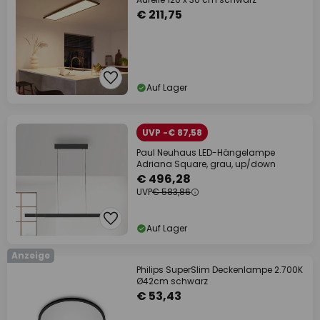
€ 211,75
Auf Lager
UVP -€ 87,58
Paul Neuhaus LED-Hängelampe
Adriana Square, grau, up/down
€ 496,28
UVP
€ 583,86
Auf Lager
Anzeige
Philips SuperSlim Deckenlampe 2.700K
Ø42cm schwarz
€ 53,43