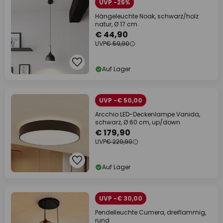
UVP -25%
Hängeleuchte Noak, schwarz/holz
natur, Ø 17 cm
€ 44,90
UVP
€ 59,90
Auf Lager
UVP -€ 50,00
Arcchio LED-Deckenlampe Vanida,
schwarz, Ø 60 cm, up/down
€ 179,90
UVP
€ 229,90
Auf Lager
UVP -€ 30,00
Pendelleuchte Cumera, dreiflammig,
rund