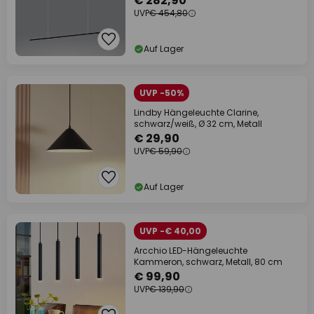
€ 282,90
UVP
€ 454,80
Auf Lager
UVP -50%
Lindby Hängeleuchte Clarine,
schwarz/weiß, Ø 32 cm, Metall
€ 29,90
UVP
€ 59,90
Auf Lager
UVP -€ 40,00
Arcchio LED-Hängeleuchte
Kammeron, schwarz, Metall, 80 cm
€ 99,90
UVP
€ 139,90