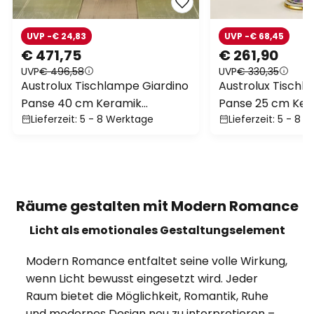
UVP -€ 24,83
UVP -€ 68,45
€ 471,75
€ 261,90
UVP
€ 496,58
UVP
€ 330,35
Austrolux Tischlampe Giardino
Austrolux Tischl
Panse 40 cm Keramik
Panse 25 cm Ker
Lieferzeit: 5 - 8 Werktage
Lieferzeit: 5 - 8 
vergoldet
vergoldet
Räume gestalten mit Modern Romance
Licht als emotionales Gestaltungselement
Modern Romance entfaltet seine volle Wirkung,
wenn Licht bewusst eingesetzt wird. Jeder
Raum bietet die Möglichkeit, Romantik, Ruhe
und modernes Design neu zu interpretieren –