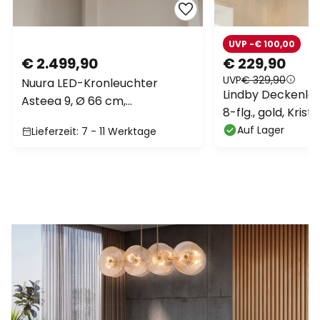
UVP -€ 100,00
€ 2.499,90
€ 229,90
UVP
€ 329,90
Nuura LED-Kronleuchter
Lindby Deckenleuc
Asteea 9, Ø 66 cm,
8-flg., gold, Krist
messingfarben/klar
Auf Lager
Lieferzeit: 7 - 11 Werktage