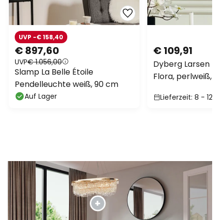
UVP -€ 158,40
€ 897,60
€ 109,91
UVP
€ 1.056,00
Dyberg Larsen 
Slamp La Belle Étoile
Flora, perlweiß, 
Pendelleuchte weiß, 90 cm
Metall
Auf Lager
Lieferzeit: 8 - 12