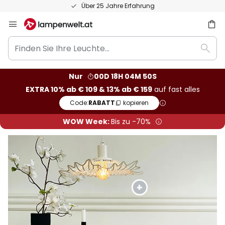
50 Tage Retoure
Zum
Inhalt
Finden
springen
he
Such
Sie
Ihre
Nur
00D 18H 04M 48S
Leuchte...
EXTRA 10% ab € 109 & 13% ab € 159
auf fast alles
Code:
RABATT
kopieren
WOW Week:
Bis zu -70%