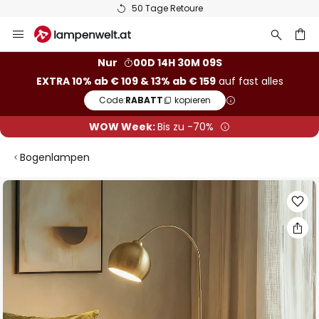
50 Tage Retoure
Zum
Inhalt
springen
he
Nur
00D 14H 30M 08S
EXTRA 10% ab € 109 & 13% ab € 159
auf fast alles
Code:
RABATT
kopieren
WOW Week:
Bis zu -70%
Bogenlampen
Zum
Ende
der
Bildgalerie
springen