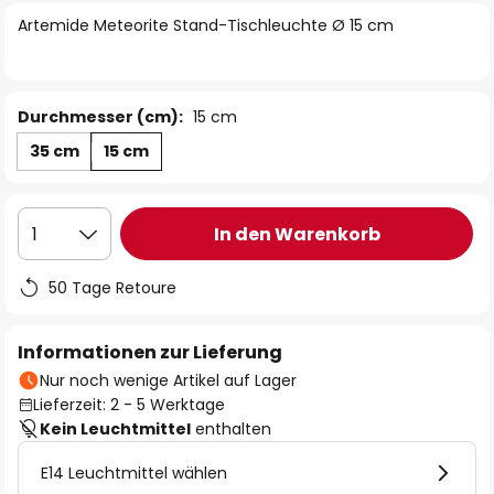
springen
Artemide Meteorite Stand-Tischleuchte Ø 15 cm
Durchmesser (cm):
15 cm
35 cm
15 cm
In den Warenkorb
1
50 Tage Retoure
Informationen zur Lieferung
Nur noch wenige Artikel auf Lager
Lieferzeit: 2 - 5 Werktage
Kein Leuchtmittel
enthalten
E14 Leuchtmittel wählen