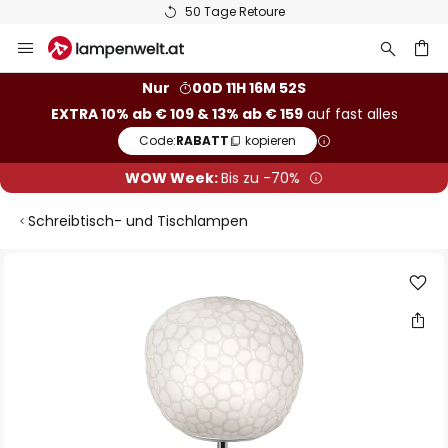
50 Tage Retoure
Zum
Inhalt
springen
he
Nur
00D 11H 16M 51S
EXTRA 10% ab € 109 & 13% ab € 159
auf fast alles
Code:
RABATT
kopieren
WOW Week:
Bis zu -70%
Schreibtisch- und Tischlampen
Zum
Ende
der
Bildgalerie
springen