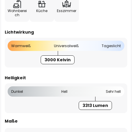
Wohnberei
Küche
Esszimmer
ch
Lichtwirkung
Warmweiß
Universalweiß
Tageslicht
3000 Kelvin
Helligkeit
Dunkel
Hell
Sehr hell
3313 Lumen
Maße