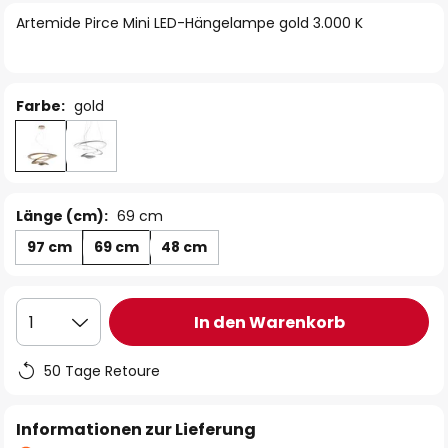
springen
Artemide Pirce Mini LED-Hängelampe gold 3.000 K
Farbe:
gold
Länge (cm):
69 cm
97 cm
69 cm
48 cm
In den Warenkorb
1
50 Tage Retoure
Informationen zur Lieferung