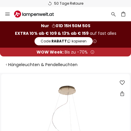
50 Tage Retoure
Zum
Inhalt
springen
he
Nur
01D 15H 50M 49S
EXTRA 10% ab € 109 & 13% ab € 159
auf fast alles
Code:
RABATT
kopieren
WOW Week:
Bis zu -70%
Hängeleuchten & Pendelleuchten
Zum
Ende
der
Bildgalerie
springen