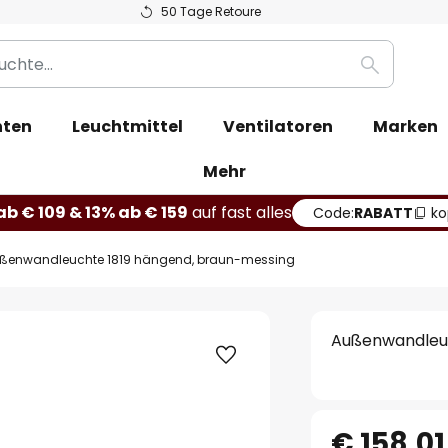
50 Tage Retoure
Suche
hten
Leuchtmittel
Ventilatoren
Marken
Mehr
b € 109 & 13% ab € 159
auf fast alles
Code:
RABATT
ko
ßenwandleuchte 1819 hängend, braun-messing
Außenwandleuc
€ 158,01