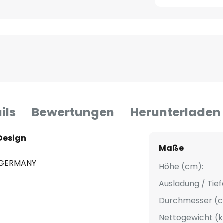
ils
Bewertungen
Herunterladen
Design
Maße
N GERMANY
Höhe (cm):
Ausladung / Tief
Durchmesser (c
e
Nettogewicht (k