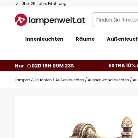
Zum
Über 25 Jahre Erfahrung
Inhalt
Finden
springen
Sie
Ihre
Innenleuchten
Räume
Außenleuc
Leuchte...
EXTRA 10% a
Nur
02D 19H 00M 22S
Lampen & Leuchten
Außenleuchten
Aussenwandleuchten
Au
Zum
Ende
der
Bildgalerie
springen