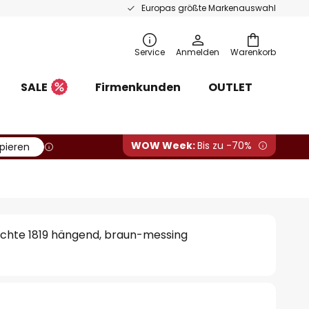
Europas größte Markenauswahl
Service
Anmelden
Warenkorb
SALE
Firmenkunden
OUTLET
WOW Week:
Bis zu -70%
pieren
hte 1819 hängend, braun-messing