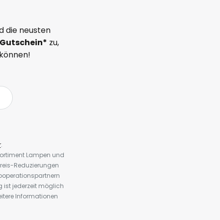
d die neusten
Gutschein*
zu,
 können!
r
.
 Sortiment Lampen und
preis-Reduzierungen
ooperationspartnern
st jederzeit möglich
eitere Informationen