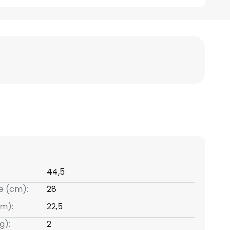
44,5
e (cm):
28
m):
22,5
g):
2