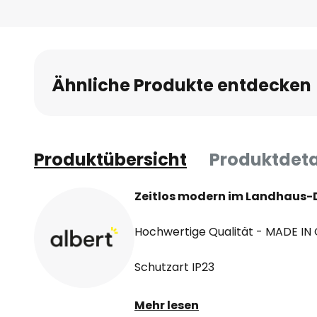
Ähnliche Produkte entdecken
Produktübersicht
Produktdeta
Zeitlos modern im Landhaus-
Hochwertige Qualität - MADE I
Schutzart IP23
Lieferung inklusive Montageplatt
Mehr lesen