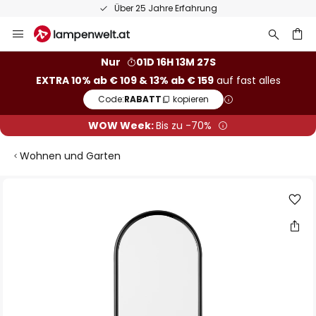
Über 25 Jahre Erfahrung
Zum
Inhalt
springen
he
Nur
01D 16H 13M 27S
EXTRA 10% ab € 109 & 13% ab € 159
auf fast alles
Code:
RABATT
kopieren
WOW Week:
Bis zu -70%
Wohnen und Garten
Zum
Ende
der
Bildgalerie
springen