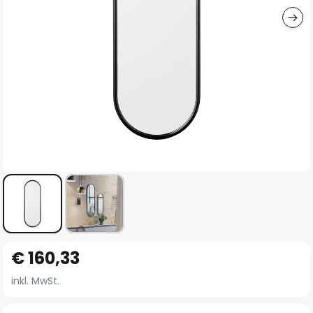
Zum
€ 160,33
Anfang
der
inkl. MwSt.
Bildgalerie