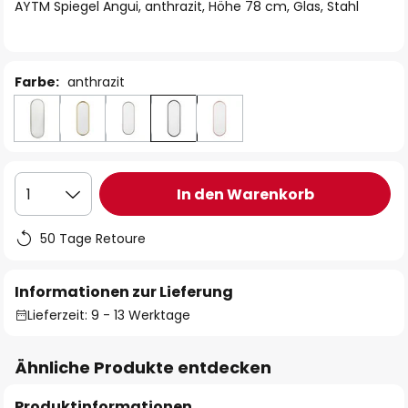
springen
AYTM Spiegel Angui, anthrazit, Höhe 78 cm, Glas, Stahl
Farbe:
anthrazit
In den Warenkorb
1
50 Tage Retoure
Informationen zur Lieferung
Lieferzeit: 9 - 13 Werktage
Ähnliche Produkte entdecken
Produktinformationen