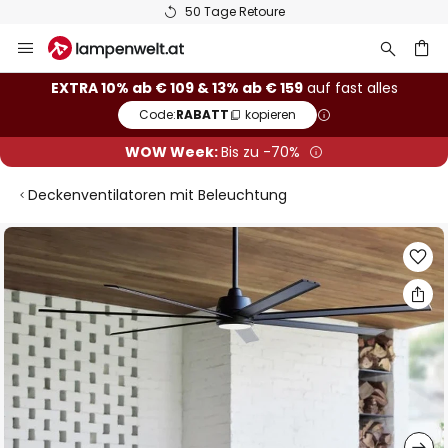
50 Tage Retoure
Zum
Inhalt
springen
he
EXTRA 10% ab € 109 & 13% ab € 159
auf fast alles
Code:
RABATT
kopieren
WOW Week:
Bis zu -70%
Deckenventilatoren mit Beleuchtung
Zum
Ende
der
Bildgalerie
springen