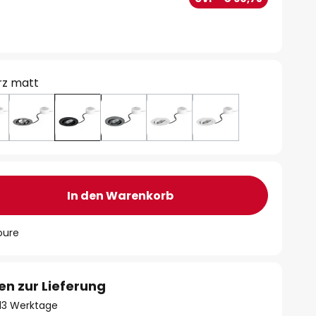
rz matt
In den Warenkorb
oure
en zur Lieferung
- 13 Werktage