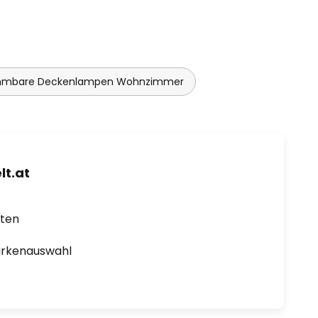
mmbare Deckenlampen Wohnzimmer
t.at
rten
arkenauswahl