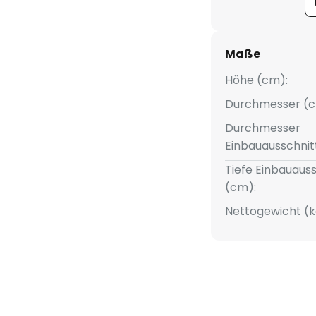
stet ist.,
 (ta): -20 °C - +25 °C
Maße
utzart (DIN EN 60529): IP20
Höhe (cm):
erät, Phasenabschnitt-dimmbar
Durchmesser (c
Durchmesser
Einbauausschnit
Tiefe Einbauauss
(cm):
Nettogewicht (k