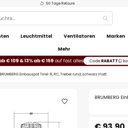
50 Tage Retoure
Suche
hten
Leuchtmittel
Ventilatoren
Marken
Mehr
b € 109 & 13% ab € 159
auf fast alles
Code:
RABATT
ko
BRUMBERG Einbauspot Tirrel-R, RC, Treiber rund, schwarz matt
BRUMBERG Einba
€ 93,90