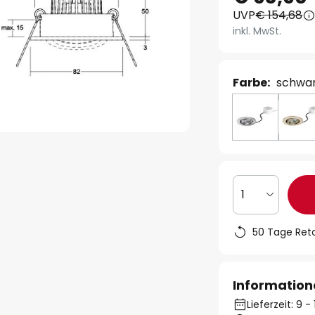
UVP
€ 154,68
inkl. MwSt.
Farbe:
schwa
1
50 Tage Ret
Information
Lieferzeit: 9 