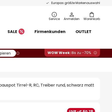
Europas größte Markenauswahl
Service
Anmelden
Warenkorb
SALE
Firmenkunden
OUTLET
WOW Week:
Bis zu -70%
pieren
uspot Tirrel-R, RC, Treiber rund, schwarz matt
UVP -€ 60,78