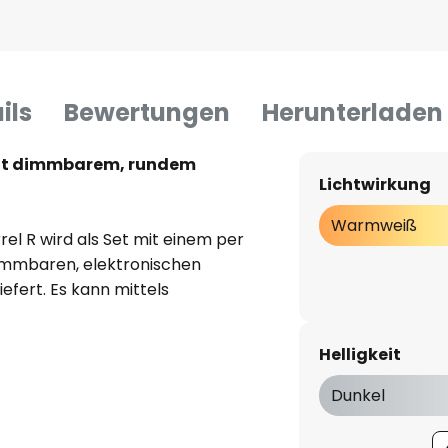
ils
Bewertungen
Herunterladen
 mit dimmbarem, rundem
Lichtwirkung
Warmweiß
rel R wird als Set mit einem per
mmbaren, elektronischen
efert. Es kann mittels
cken montiert werden. Zur
 sich der Strahler um 20°
Helligkeit
einem silbernen Reflektor mit
-strahlender
Dunkel
r Abdeckung aus transparentem
optimale Lichtverteilung und