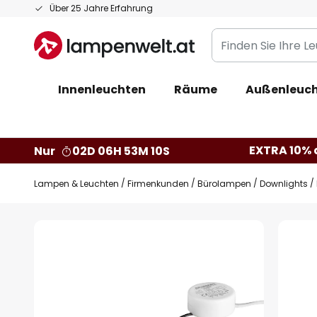
Zum
Über 25 Jahre Erfahrung
Inhalt
Finden
springen
Sie
Ihre
Innenleuchten
Räume
Außenleuc
Leuchte...
EXTRA 10% a
Nur
02D 06H 53M 09S
Lampen & Leuchten
Firmenkunden
Bürolampen
Downlights
Zum
Ende
der
Bildgalerie
springen