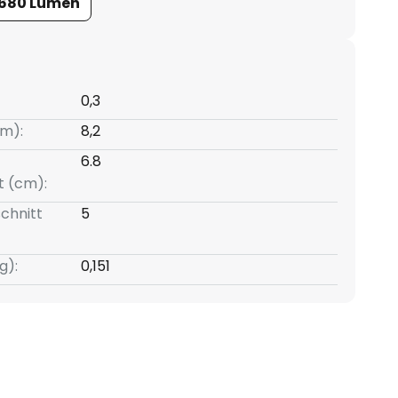
680 Lumen
0,3
m):
8,2
6.8
t (cm):
chnitt
5
g):
0,151