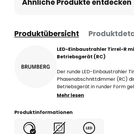
Ähnliche Produkte entdecken
Produktübersicht
Produktdeta
LED-Einbaustrahler Tirrel-R
Betriebsgerät (RC)
Der runde LED-Einbaustrahler Tir
Phasenabschnittdimmer (RC) di
Betriebsgerät in runder Form geli
Einbaufedern werkzeuglos in De
Mehr lesen
Ausrichtung des Lichtkegels lässt
schwenken. Der Strahler ist mit 
Produktinformationen
rotationssymmetrisch tief-breit
Lichtstärkeverteilung und eine
Glas ausgestattet, so dass eine 