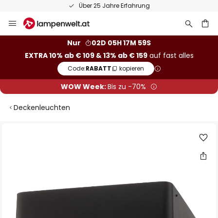
Über 25 Jahre Erfahrung
Zum
Inhalt
springen
he
Nur
02D 05H 17M 58S
EXTRA 10% ab € 109 & 13% ab € 159
auf fast alles
Code:
RABATT
kopieren
WOW Week:
Bis zu -70%
Deckenleuchten
Zum
Ende
der
Bildgalerie
springen