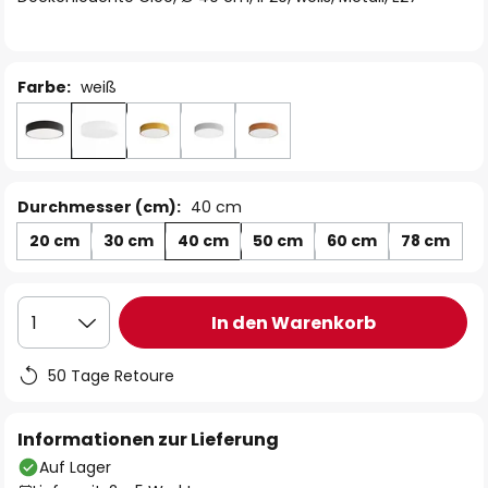
Farbe:
weiß
Durchmesser (cm):
40 cm
20 cm
30 cm
40 cm
50 cm
60 cm
78 cm
In den Warenkorb
1
50 Tage Retoure
Informationen zur Lieferung
Auf Lager