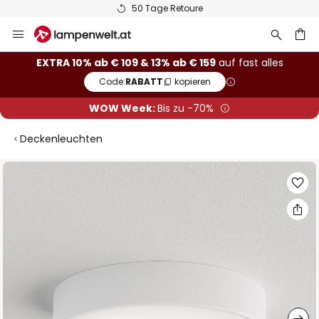
50 Tage Retoure
Zum
Inhalt
springen
he
EXTRA 10% ab € 109 & 13% ab € 159
auf fast alles
Code:
RABATT
kopieren
WOW Week:
Bis zu -70%
Deckenleuchten
Zum
Ende
der
Bildgalerie
springen