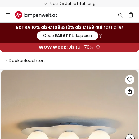
Über 25 Jahre Erfahrung
Zum
Inhalt
springen
he
EXTRA 10% ab € 109 & 13% ab € 159
auf fast alles
Code:
RABATT
kopieren
WOW Week:
Bis zu -70%
Deckenleuchten
Zum
Ende
der
Bildgalerie
springen