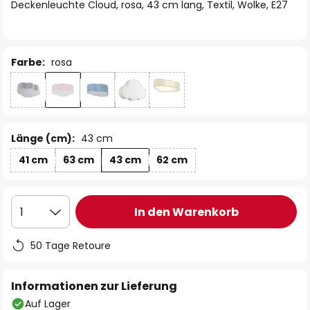
springen
Deckenleuchte Cloud, rosa, 43 cm lang, Textil, Wolke, E27
Farbe:
rosa
Länge (cm):
43 cm
41 cm
63 cm
43 cm
62 cm
In den Warenkorb
1
50 Tage Retoure
Informationen zur Lieferung
Auf Lager