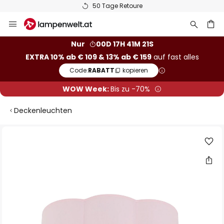
50 Tage Retoure
Zum
Inhalt
springen
he
Nur
00D 17H 41M 20S
EXTRA 10% ab € 109 & 13% ab € 159
auf fast alles
Code:
RABATT
kopieren
WOW Week:
Bis zu -70%
Deckenleuchten
Zum
Ende
der
Bildgalerie
springen