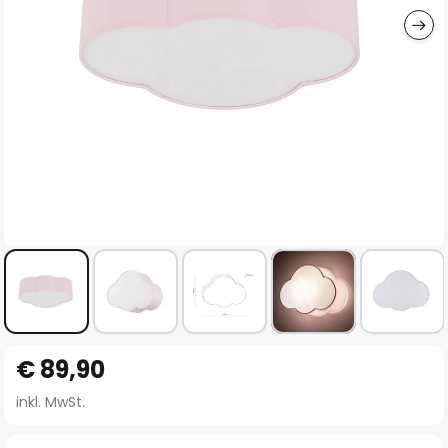
Zum
€ 89,90
Anfang
der
inkl. MwSt.
Bildgalerie