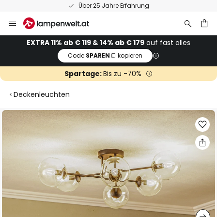
Über 25 Jahre Erfahrung
Zum
Inhalt
springen
he
EXTRA 11% ab € 119 & 14% ab € 179
auf fast alles
Code:
SPAREN
kopieren
Spartage:
Bis zu -70%
Deckenleuchten
Zum
Ende
der
Bildgalerie
springen