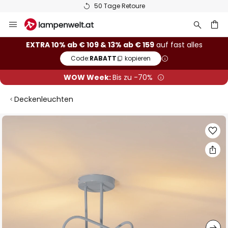
50 Tage Retoure
Zum
Inhalt
springen
he
EXTRA 10% ab € 109 & 13% ab € 159
auf fast alles
Code:
RABATT
kopieren
WOW Week:
Bis zu -70%
Deckenleuchten
Zum
Ende
der
Bildgalerie
springen