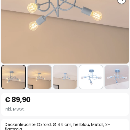
Zum
€ 89,90
Anfang
der
inkl. MwSt.
Bildgalerie
springen
Deckenleuchte Oxford, Ø 44 cm, hellblau, Metall, 3-
flammig