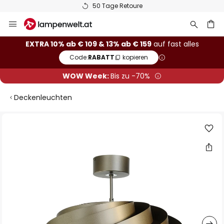
50 Tage Retoure
Zum
Inhalt
springen
he
EXTRA 10% ab € 109 & 13% ab € 159
auf fast alles
Code:
RABATT
kopieren
WOW Week:
Bis zu -70%
Deckenleuchten
Zum
Ende
der
Bildgalerie
springen