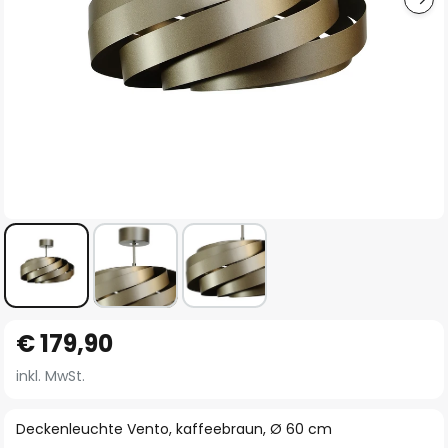
Zum
€ 179,90
Anfang
der
inkl. MwSt.
Bildgalerie
springen
Deckenleuchte Vento, kaffeebraun, Ø 60 cm