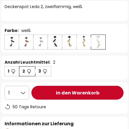
springen
Deckenspot Leda 2, zweiflammig, weiß
Farbe:
weiß
Anzahl Leuchtmittel:
2
1
2
3
In den Warenkorb
1
50 Tage Retoure
Informationen zur Lieferung