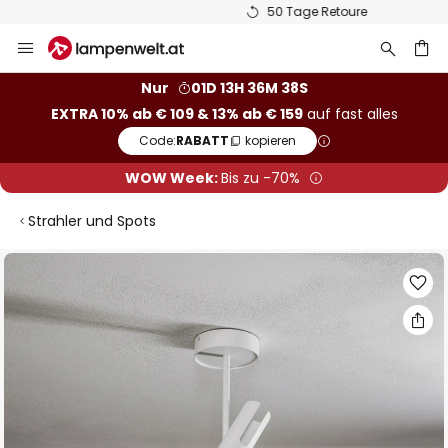
50 Tage Retoure
Zum
Inhalt
springen
he
Nur
01D 13H 36M 38S
EXTRA 10% ab € 109 & 13% ab € 159
auf fast alles
Code:
RABATT
kopieren
WOW Week:
Bis zu -70%
Strahler und Spots
Zum
Ende
der
Bildgalerie
springen