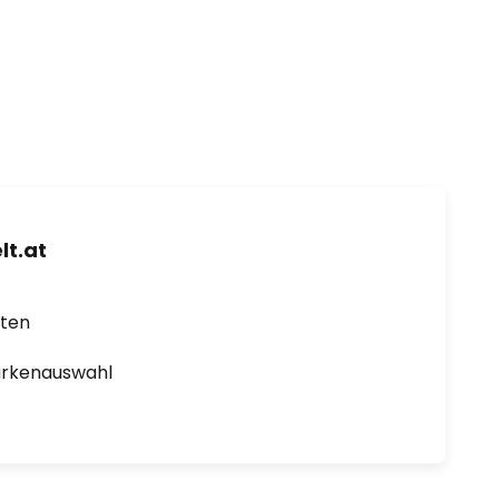
t.at
rten
arkenauswahl