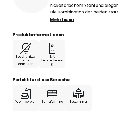
nickelfarbenem Stahl und elega
Die Kombination der beiden Mate
passend für viele unterschiedlich
Mehr lesen
Funktionen
Produktinformationen
Ausgestattet mit einer praktisch
bietet der Deckenventilator Kom
Leuchtmittel
Mit
kühlende Luft im Sommer oder 
nicht
Fernbedienun
enthalten
g
warmen Luft im Winter. Die Bedie
mitgelieferter Fernbedienung, di
sowie das Umschalten in die ein
Perfekt für diese Bereiche
bequem vom Sofa oder Bett aus 
Technische Daten
Wohnbereich
Schlafzimme
Esszimmer
r
Leistung je Geschwindigkeit: