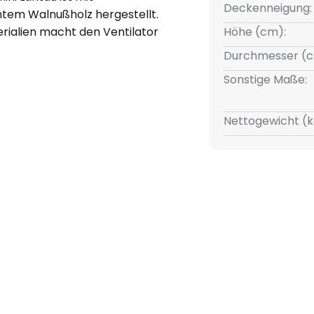
Deckenneigung:
ntem Walnußholz hergestellt.
rialien macht den Ventilator
Höhe (cm):
e Einrichtungen.
Durchmesser (c
Sonstige Maße:
en Vor- und Rücklauffunktion,
Nettogewicht (k
fort das ganze Jahr, ob
energiesparendes Umwälzen der
nung erfolgt mittels
e das Ein- und Ausschalten
zelnen Geschwindigkeitsstufen
ermöglicht.