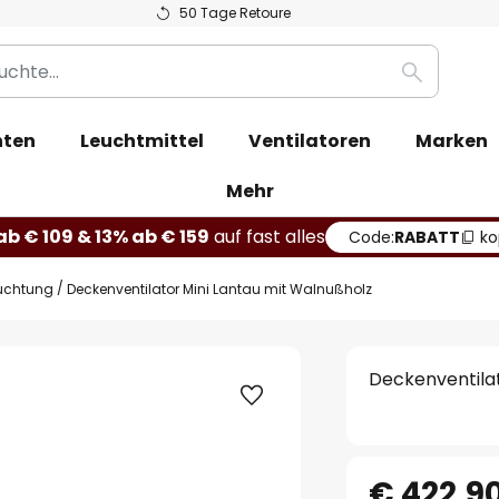
50 Tage Retoure
Suche
hten
Leuchtmittel
Ventilatoren
Marken
Mehr
b € 109 & 13% ab € 159
auf fast alles
Code:
RABATT
ko
euchtung
Deckenventilator Mini Lantau mit Walnußholz
Deckenventilat
€ 422,9