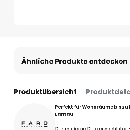
Zum
Anfang
der
Bildgalerie
Ähnliche Produkte entdecken
springen
Produktübersicht
Produktdeta
Perfekt für Wohnräume bis zu 
Lantau
Der moderne Deckenventilator Mi