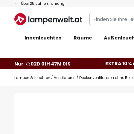
Zum
Über 25 Jahre Erfahrung
Inhalt
Finden
springen
Sie
Ihre
Innenleuchten
Räume
Außenleuc
Leuchte...
EXTRA 10% a
Nur
02D 01H 47M 00S
Lampen & Leuchten
Ventilatoren
Deckenventilatoren ohne Bel
Zum
Ende
der
Bildgalerie
springen