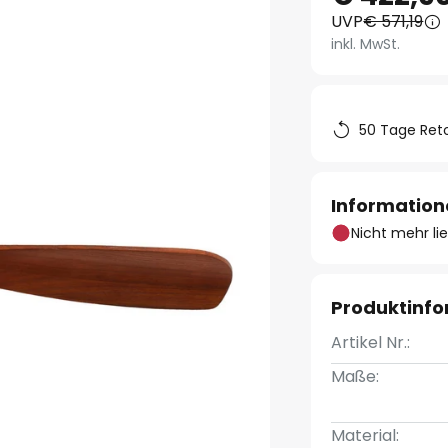
UVP
€ 571,19
inkl. MwSt.
50 Tage Ret
Information
Nicht mehr li
Produktinf
Artikel Nr.:
Maße:
Material: