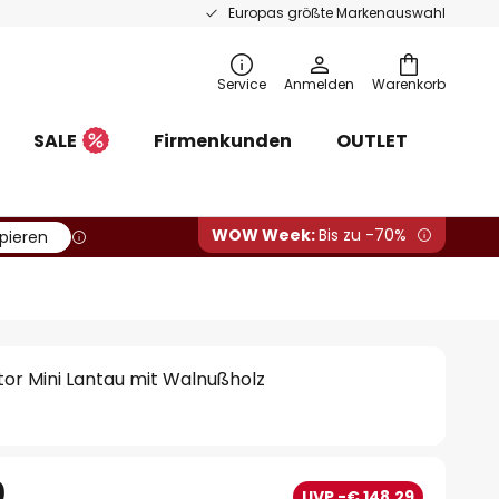
Europas größte Markenauswahl
Service
Anmelden
Warenkorb
SALE
Firmenkunden
OUTLET
WOW Week:
Bis zu -70%
pieren
or Mini Lantau mit Walnußholz
0
UVP -€ 148,29