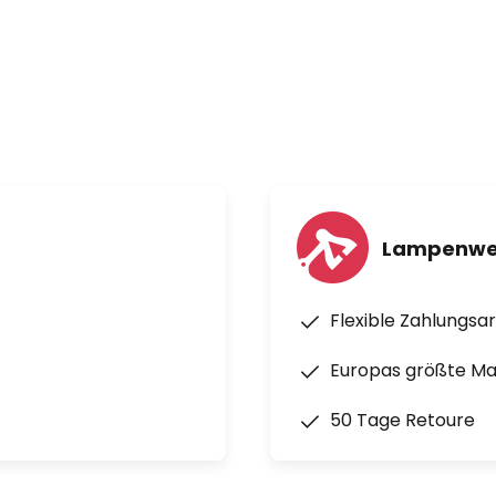
 143,2 m³/min. / 5.055 CFM
Lampenwel
Flexible Zahlungsa
Europas größte M
50 Tage Retoure