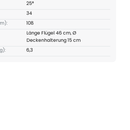
25°
34
m):
108
Länge Flügel 46 cm, Ø
Deckenhalterung 15 cm
g):
6,3