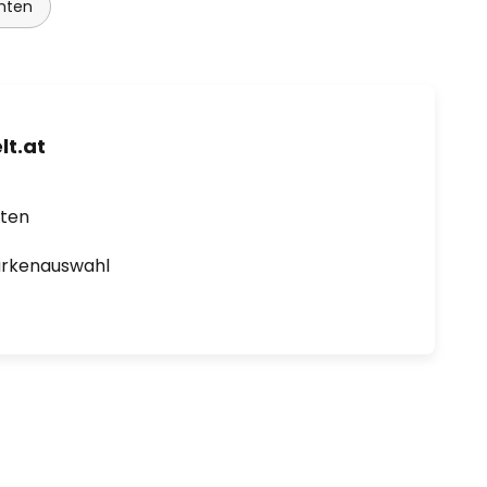
hten
t.at
rten
arkenauswahl