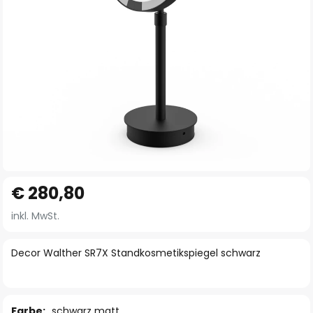
Zum
€ 280,80
Anfang
der
inkl. MwSt.
Bildgalerie
springen
Decor Walther SR7X Standkosmetikspiegel schwarz
Farbe:
schwarz matt