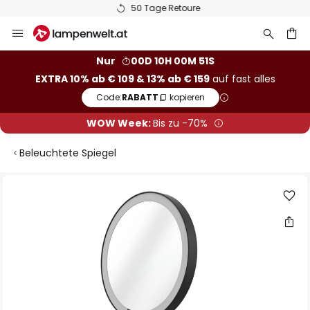
50 Tage Retoure
Zum
Inhalt
springen
he
Nur
00D 10H 00M 51S
EXTRA 10% ab € 109 & 13% ab € 159
auf fast alles
Code:
RABATT
kopieren
WOW Week:
Bis zu -70%
Beleuchtete Spiegel
Zum
Ende
der
Bildgalerie
springen