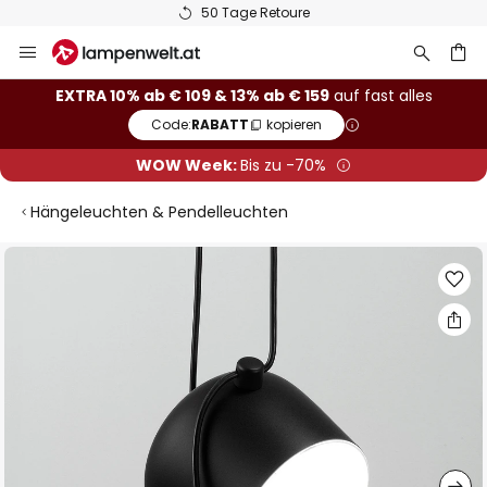
50 Tage Retoure
Zum
Inhalt
springen
he
EXTRA 10% ab € 109 & 13% ab € 159
auf fast alles
Code:
RABATT
kopieren
WOW Week:
Bis zu -70%
Hängeleuchten & Pendelleuchten
Zum
Ende
der
Bildgalerie
springen