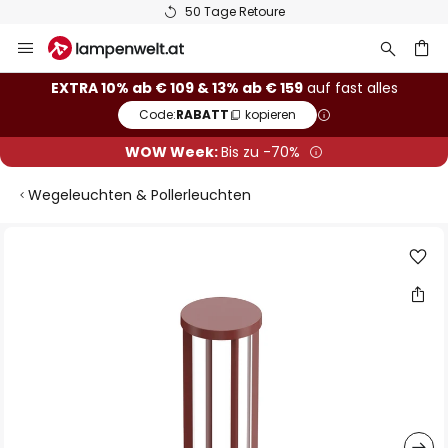
50 Tage Retoure
Zum
Inhalt
springen
he
EXTRA 10% ab € 109 & 13% ab € 159
auf fast alles
Code:
RABATT
kopieren
WOW Week:
Bis zu -70%
Wegeleuchten & Pollerleuchten
Zum
Ende
der
Bildgalerie
springen