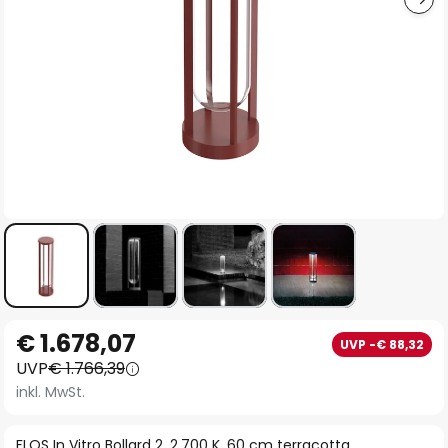
Zum
€ 1.678,07
UVP -€ 88,32
Anfang
UVP
€ 1.766,39
der
inkl. MwSt.
Bildgalerie
springen
FLOS In Vitro Bollard 2, 2.700 K, 60 cm terracotta