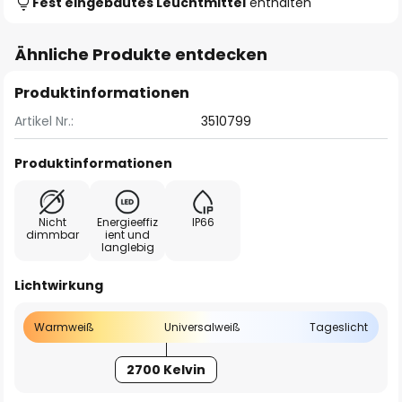
Fest eingebautes Leuchtmittel
enthalten
Ähnliche Produkte entdecken
Produktinformationen
Artikel Nr.:
3510799
Produktinformationen
Nicht
Energieeffiz
IP66
dimmbar
ient und
langlebig
Lichtwirkung
Warmweiß
Universalweiß
Tageslicht
2700 Kelvin