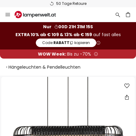
50 Tage Retoure
Zum
Inhalt
springen
he
Nur
00D 21H 31M 15S
EXTRA 10% ab € 109 & 13% ab € 159
auf fast alles
Code:
RABATT
kopieren
WOW Week:
Bis zu -70%
Hängeleuchten & Pendelleuchten
Zum
Ende
der
Bildgalerie
springen