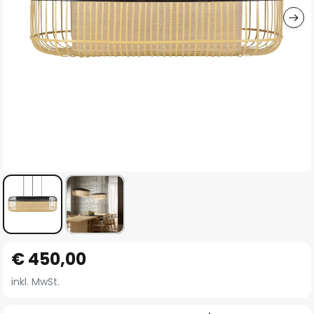
Zum
€ 450,00
Anfang
der
inkl. MwSt.
Bildgalerie