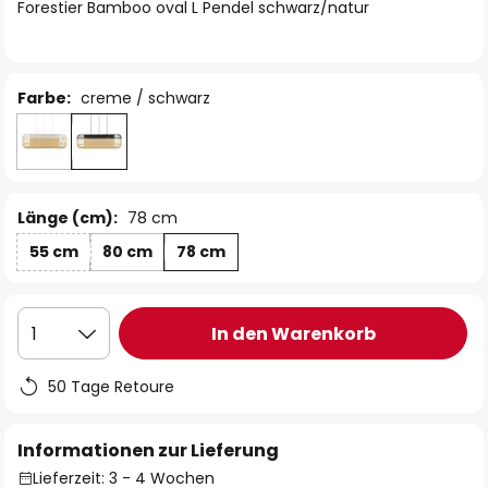
springen
Forestier Bamboo oval L Pendel schwarz/natur
Farbe:
creme / schwarz
Länge (cm):
78 cm
55 cm
80 cm
78 cm
In den Warenkorb
1
50 Tage Retoure
Informationen zur Lieferung
Lieferzeit: 3 - 4 Wochen