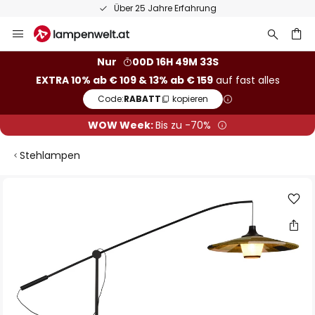
Über 25 Jahre Erfahrung
Zum
Inhalt
springen
he
Nur
00D 16H 49M 32S
EXTRA 10% ab € 109 & 13% ab € 159
auf fast alles
Code:
RABATT
kopieren
WOW Week:
Bis zu -70%
Stehlampen
Zum
Ende
der
Bildgalerie
springen