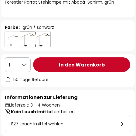
springen
Forestier Parrot Stehlampe mit Abacá-Schirm, grün
Farbe:
grün / schwarz
In den Warenkorb
1
50 Tage Retoure
Informationen zur Lieferung
Lieferzeit: 3 - 4 Wochen
Kein Leuchtmittel
enthalten
E27 Leuchtmittel wählen