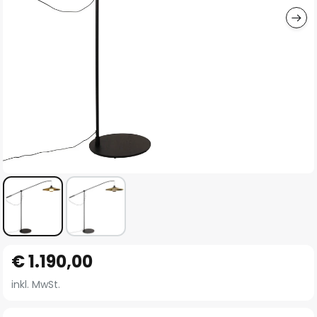
Zum
€ 1.190,00
Anfang
der
inkl. MwSt.
Bildgalerie