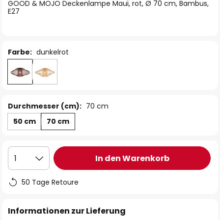
springen
GOOD & MOJO Deckenlampe Maui, rot, Ø 70 cm, Bambus,
E27
Farbe:
dunkelrot
Durchmesser (cm):
70 cm
50 cm
70 cm
In den Warenkorb
1
50 Tage Retoure
Informationen zur Lieferung