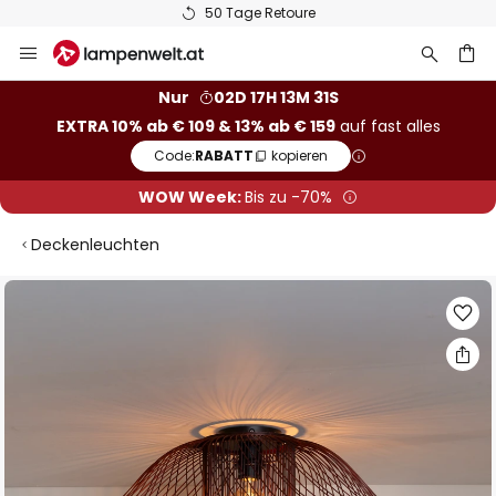
50 Tage Retoure
Zum
Inhalt
springen
he
Nur
02D 17H 13M 30S
EXTRA 10% ab € 109 & 13% ab € 159
auf fast alles
Code:
RABATT
kopieren
WOW Week:
Bis zu -70%
Deckenleuchten
Zum
Ende
der
Bildgalerie
springen