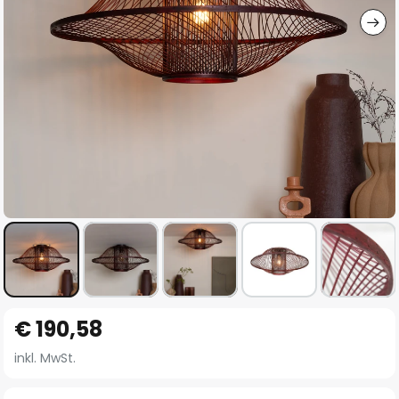
Zum
€ 190,58
Anfang
der
inkl. MwSt.
Bildgalerie