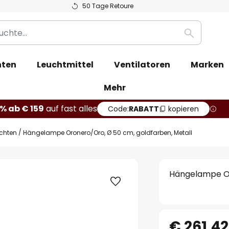
50 Tage Retoure
Suche
hten
Leuchtmittel
Ventilatoren
Marken
Mehr
% ab € 159
auf fast alles
Code:
RABATT
kopieren
chten
Hängelampe Oronero/Oro, Ø 50 cm, goldfarben, Metall
Hängelampe Or
€ 261,42