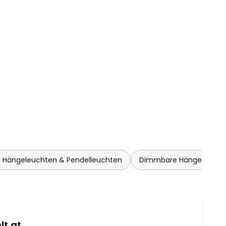
 Hängeleuchten & Pendelleuchten
Dimmbare Hängeleuchte
t.at