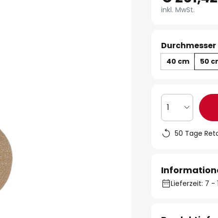
inkl. MwSt.
Durchmesser 
40 cm
50 
1
50 Tage Ret
Information
Lieferzeit: 7 