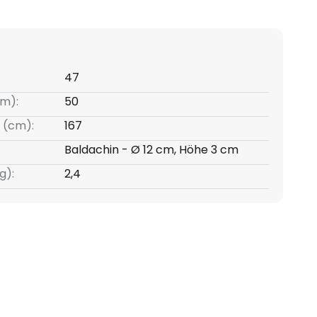
47
m):
50
 (cm):
167
Baldachin - Ø 12 cm, Höhe 3 cm
g):
2,4