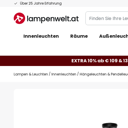
Zum
Über 25 Jahre Erfahrung
Inhalt
Finden
springen
Sie
Ihre
Innenleuchten
Räume
Außenleuc
Leuchte...
EXTRA 10% ab € 109 & 13
Lampen & Leuchten
Innenleuchten
Hängeleuchten & Pendelleu
Zum
Ende
der
Bildgalerie
springen