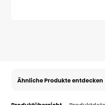
Zum
Anfang
der
Bildgalerie
springen
Ähnliche Produkte entdecken