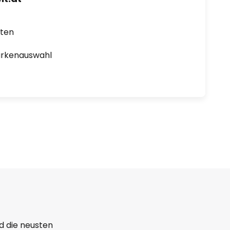
rten
arkenauswahl
d die neusten