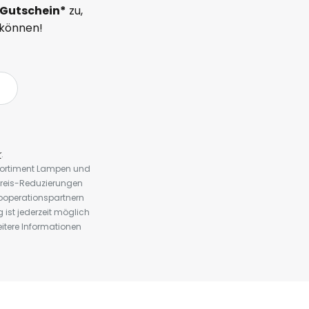
Gutschein*
zu,
 können!
r
.
 Sortiment Lampen und
preis-Reduzierungen
ooperationspartnern
st jederzeit möglich
eitere Informationen