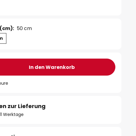
(cm):
50 cm
cm
In den Warenkorb
oure
en zur Lieferung
- 11 Werktage