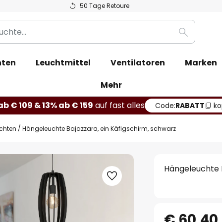
50 Tage Retoure
Suche
hten
Leuchtmittel
Ventilatoren
Marken
Mehr
b € 109 & 13% ab € 159
auf fast alles
Code:
RABATT
ko
chten
Hängeleuchte Bajazzara, ein Käfigschirm, schwarz
Hängeleuchte B
€ 60,40