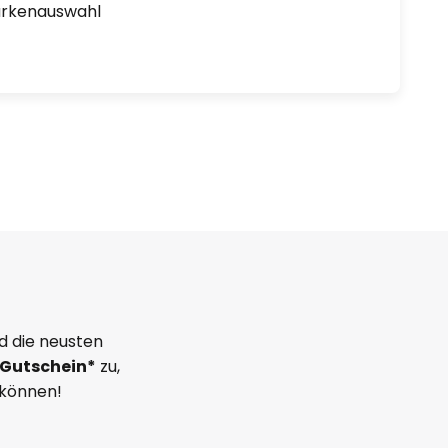
arkenauswahl
d die neusten
Gutschein*
zu,
 können!