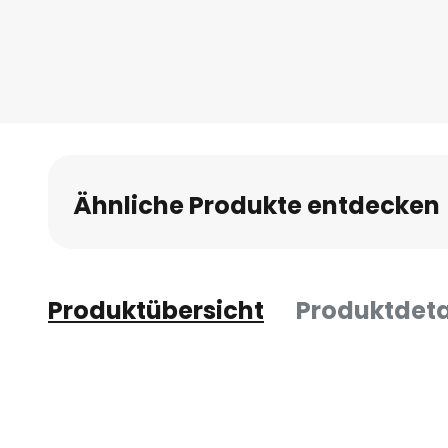
Anfang
der
Bildgalerie
springen
Ähnliche Produkte entdecken
Produktübersicht
Produktdeta