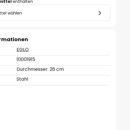
mittel
enthalten
ttel wählen
ormationen
EGLO
10001915
Durchmesser: 26 cm
Stahl