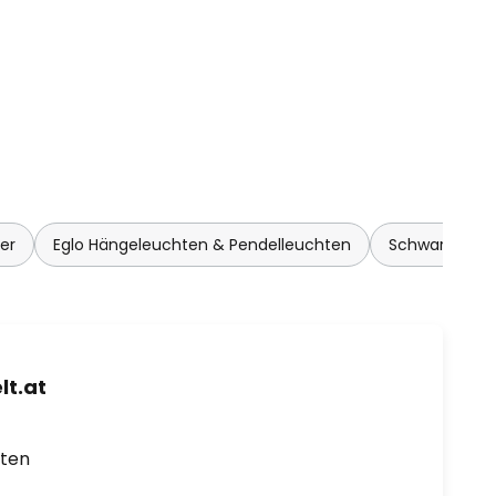
er
Eglo Hängeleuchten & Pendelleuchten
Schwarze Hän
t.at
rten