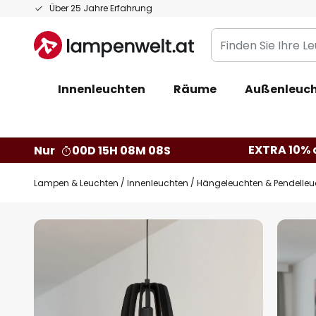
Zum
Über 25 Jahre Erfahrung
Inhalt
Finden
springen
Sie
Ihre
Innenleuchten
Räume
Außenleuc
Leuchte...
EXTRA 10% a
Nur
00D 15H 08M 07S
Lampen & Leuchten
Innenleuchten
Hängeleuchten & Pendelleu
Zum
Ende
der
Bildgalerie
springen