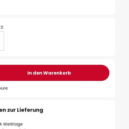
rz
In den Warenkorb
oure
en zur Lieferung
- 4 Werktage