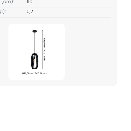
 (cm):
110
g):
0,7