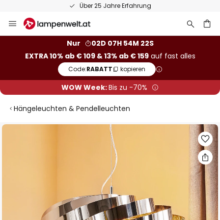
Über 25 Jahre Erfahrung
Zum
Inhalt
springen
he
Nur
02D 07H 54M 22S
EXTRA 10% ab € 109 & 13% ab € 159
auf fast alles
Code:
RABATT
kopieren
WOW Week:
Bis zu -70%
Hängeleuchten & Pendelleuchten
Zum
Ende
der
Bildgalerie
springen