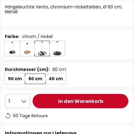
springen
Hängeleuchte Vento, chromium-nickelfarben, Ø 60 cm,
Metall
Farbe:
chrom / nickel
Durchmesser (cm):
60 cm
50 cm
60 cm
40 cm
In den Warenkorb
1
50 Tage Retoure
Informationen zur Lieferung